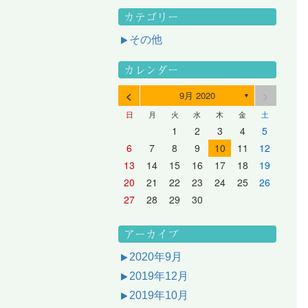
カテゴリー
その他
カレンダー
<
>
9月 2020
▼
日
月
火
水
木
金
土
3
1
3
2
2
1
2
3
1
3
2
3
1
4
2
4
3
3
2
3
1
4
2
4
3
1
4
2
5
3
5
1
4
4
3
1
4
2
5
3
5
1
1
4
2
5
3
6
4
6
2
5
5
1
1
4
2
5
3
6
1
4
6
2
2
5
1
3
6
1
4
7
5
7
3
6
1
6
2
2
5
1
3
6
1
4
7
2
5
7
3
3
6
2
4
7
2
5
1
1
2
3
4
5
10
10
10
10
10
8
6
9
4
9
5
5
8
4
6
9
4
7
5
8
6
6
9
5
7
5
8
4
11
11
10
10
10
11
11
10
11
9
7
5
6
6
9
5
7
5
8
6
9
7
7
6
8
6
9
5
12
10
12
11
11
10
11
12
10
12
11
12
10
8
6
7
7
6
8
6
9
7
8
8
7
9
7
6
13
11
13
12
12
11
12
10
13
11
13
12
10
13
11
9
7
8
8
7
9
7
8
9
9
8
8
7
14
12
14
10
13
13
12
10
13
11
14
12
14
10
10
13
11
14
12
8
9
9
8
8
9
9
9
8
6
7
8
9
10
11
12
17
15
17
13
16
11
16
12
12
15
11
13
16
11
14
17
12
15
17
13
13
16
12
14
17
12
15
11
18
16
18
14
17
12
17
13
13
16
12
14
17
12
15
18
13
16
18
14
14
17
13
15
18
13
16
12
19
17
19
15
18
13
18
14
14
17
13
15
18
13
16
19
14
17
19
15
15
18
14
16
19
14
17
13
20
18
20
16
19
14
19
15
15
18
14
16
19
14
17
20
15
18
20
16
16
19
15
17
20
15
18
14
21
19
21
17
20
15
20
16
16
19
15
17
20
15
18
21
16
19
21
17
17
20
16
18
21
16
19
15
13
14
15
16
17
18
19
24
22
24
20
23
18
23
19
19
22
18
20
23
18
21
24
19
22
24
20
20
23
19
21
24
19
22
18
25
23
25
21
24
19
24
20
20
23
19
21
24
19
22
25
20
23
25
21
21
24
20
22
25
20
23
19
26
24
26
22
25
20
25
21
21
24
20
22
25
20
23
26
21
24
26
22
22
25
21
23
26
21
24
20
27
25
27
23
26
21
26
22
22
25
21
23
26
21
24
27
22
25
27
23
23
26
22
24
27
22
25
21
28
26
28
24
27
22
27
23
23
26
22
24
27
22
25
28
23
26
28
24
24
27
23
25
28
23
26
22
20
21
22
23
24
25
26
31
29
27
30
25
30
26
26
29
25
27
30
25
28
31
26
29
27
27
30
26
28
31
26
29
25
30
28
31
26
27
27
30
26
28
31
26
29
27
30
28
28
31
27
29
27
30
26
31
29
27
28
28
31
27
29
27
30
28
31
29
28
30
28
31
27
30
28
29
28
30
28
31
29
30
29
29
28
31
29
30
29
29
30
31
30
30
29
27
28
29
30
アーカイブ
2020年9月
2019年12月
2019年10月