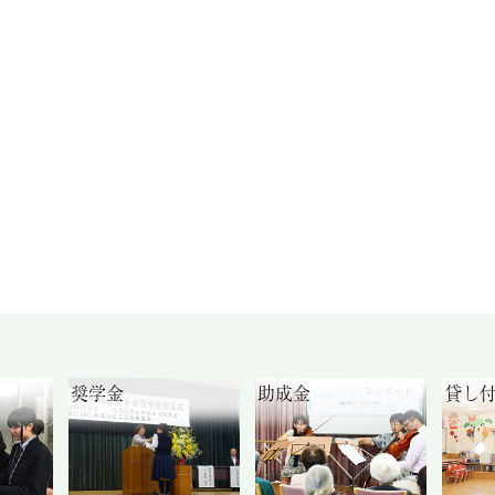
奨学金
助成金
貸し