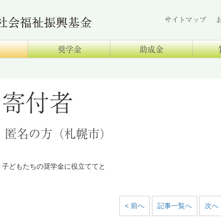
サイトマップ
奨学金
助成金
寄付者
匿名の方（札幌市）
子どもたちの奨学金に役立ててと
< 前へ
記事一覧へ
次へ 