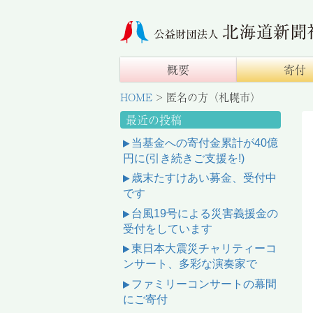
概要
寄付
HOME
>
匿名の方（札幌市）
最近の投稿
当基金への寄付金累計が40億
円に(引き続きご支援を!)
歳末たすけあい募金、受付中
です
台風19号による災害義援金の
受付をしています
東日本大震災チャリティーコ
ンサート、多彩な演奏家で
ファミリーコンサートの幕間
にご寄付