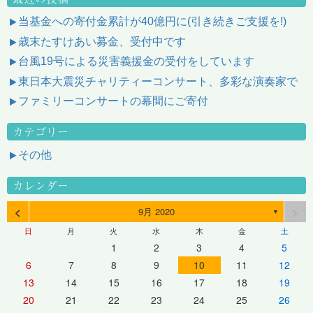
当基金への寄付金累計が40億円に(引き続きご支援を!)
歳末たすけあい募金、受付中です
台風19号による災害義援金の受付をしています
東日本大震災チャリティーコンサート、多彩な演奏家で
ファミリーコンサートの幕間にご寄付
カテゴリー
その他
カレンダー
<
>
9月 2020
▼
日
月
火
水
木
金
土
1
2
3
4
5
6
7
8
9
10
11
12
13
14
15
16
17
18
19
20
21
22
23
24
25
26