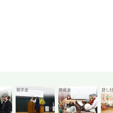
奨学金
助成金
貸し