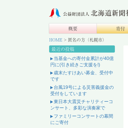
概要
寄付
HOME
>
匿名の方（札幌市）
最近の投稿
当基金への寄付金累計が40億
円に(引き続きご支援を!)
歳末たすけあい募金、受付中
です
台風19号による災害義援金の
受付をしています
東日本大震災チャリティーコ
ンサート、多彩な演奏家で
ファミリーコンサートの幕間
にご寄付