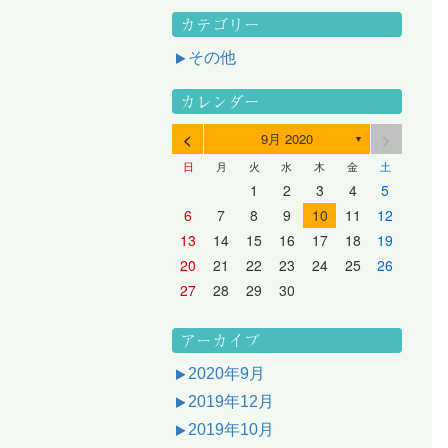
カテゴリー
その他
カレンダー
<
>
9月 2020
▼
日
月
火
水
木
金
土
3
1
3
2
2
1
2
3
1
3
2
3
1
4
2
4
3
3
2
3
1
4
2
4
3
1
4
2
5
3
5
1
4
4
3
1
4
2
5
3
5
1
1
4
2
5
3
6
4
6
2
5
5
1
1
4
2
5
3
6
1
4
6
2
2
5
1
3
6
1
4
7
5
7
3
6
1
6
2
2
5
1
3
6
1
4
7
2
5
7
3
3
6
2
4
7
2
5
1
1
2
3
4
5
10
10
10
10
10
8
6
9
4
9
5
5
8
4
6
9
4
7
5
8
6
6
9
5
7
5
8
4
11
11
10
10
10
11
11
10
11
9
7
5
6
6
9
5
7
5
8
6
9
7
7
6
8
6
9
5
12
10
12
11
11
10
11
12
10
12
11
12
10
8
6
7
7
6
8
6
9
7
8
8
7
9
7
6
13
11
13
12
12
11
12
10
13
11
13
12
10
13
11
9
7
8
8
7
9
7
8
9
9
8
8
7
14
12
14
10
13
13
12
10
13
11
14
12
14
10
10
13
11
14
12
8
9
9
8
8
9
9
9
8
6
7
8
9
10
11
12
17
15
17
13
16
11
16
12
12
15
11
13
16
11
14
17
12
15
17
13
13
16
12
14
17
12
15
11
18
16
18
14
17
12
17
13
13
16
12
14
17
12
15
18
13
16
18
14
14
17
13
15
18
13
16
12
19
17
19
15
18
13
18
14
14
17
13
15
18
13
16
19
14
17
19
15
15
18
14
16
19
14
17
13
20
18
20
16
19
14
19
15
15
18
14
16
19
14
17
20
15
18
20
16
16
19
15
17
20
15
18
14
21
19
21
17
20
15
20
16
16
19
15
17
20
15
18
21
16
19
21
17
17
20
16
18
21
16
19
15
13
14
15
16
17
18
19
24
22
24
20
23
18
23
19
19
22
18
20
23
18
21
24
19
22
24
20
20
23
19
21
24
19
22
18
25
23
25
21
24
19
24
20
20
23
19
21
24
19
22
25
20
23
25
21
21
24
20
22
25
20
23
19
26
24
26
22
25
20
25
21
21
24
20
22
25
20
23
26
21
24
26
22
22
25
21
23
26
21
24
20
27
25
27
23
26
21
26
22
22
25
21
23
26
21
24
27
22
25
27
23
23
26
22
24
27
22
25
21
28
26
28
24
27
22
27
23
23
26
22
24
27
22
25
28
23
26
28
24
24
27
23
25
28
23
26
22
20
21
22
23
24
25
26
31
29
27
30
25
30
26
26
29
25
27
30
25
28
31
26
29
27
27
30
26
28
31
26
29
25
30
28
31
26
27
27
30
26
28
31
26
29
27
30
28
28
31
27
29
27
30
26
31
29
27
28
28
31
27
29
27
30
28
31
29
28
30
28
31
27
30
28
29
28
30
28
31
29
30
29
29
28
31
29
30
29
29
30
31
30
30
29
27
28
29
30
アーカイブ
2020年9月
2019年12月
2019年10月