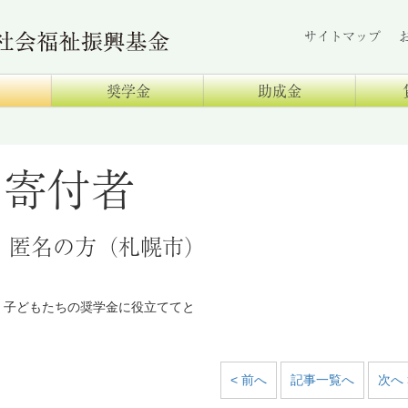
サイトマップ
奨学金
助成金
寄付者
匿名の方（札幌市）
子どもたちの奨学金に役立ててと
< 前へ
記事一覧へ
次へ 