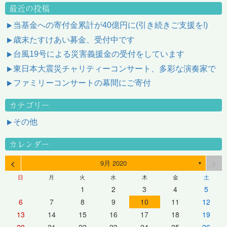
最近の投稿
当基金への寄付金累計が40億円に(引き続きご支援を!)
歳末たすけあい募金、受付中です
台風19号による災害義援金の受付をしています
東日本大震災チャリティーコンサート、多彩な演奏家で
ファミリーコンサートの幕間にご寄付
カテゴリー
その他
カレンダー
<
>
9月 2020
▼
日
月
火
水
木
金
土
1
2
3
4
5
6
7
8
9
10
11
12
13
14
15
16
17
18
19
20
21
22
23
24
25
26