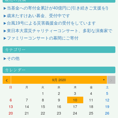
当基金への寄付金累計が40億円に(引き続きご支援を!)
歳末たすけあい募金、受付中です
台風19号による災害義援金の受付をしています
東日本大震災チャリティーコンサート、多彩な演奏家で
ファミリーコンサートの幕間にご寄付
カテゴリー
その他
カレンダー
<
>
9月 2020
▼
日
月
火
水
木
金
土
1
2
3
4
5
6
7
8
9
10
11
12
13
14
15
16
17
18
19
20
21
22
23
24
25
26