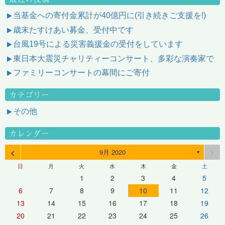
当基金への寄付金累計が40億円に(引き続きご支援を!)
歳末たすけあい募金、受付中です
台風19号による災害義援金の受付をしています
東日本大震災チャリティーコンサート、多彩な演奏家で
ファミリーコンサートの幕間にご寄付
カテゴリー
その他
カレンダー
<
>
9月 2020
▼
日
月
火
水
木
金
土
1
2
3
4
5
6
7
8
9
10
11
12
13
14
15
16
17
18
19
20
21
22
23
24
25
26