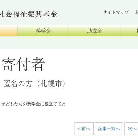
サイトマップ
奨学金
助成金
寄付者
匿名の方（札幌市）
子どもたちの奨学金に役立ててと
< 前へ
記事一覧へ
次へ 