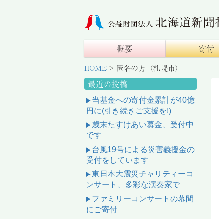
概要
寄付
HOME
>
匿名の方（札幌市）
最近の投稿
当基金への寄付金累計が40億
円に(引き続きご支援を!)
歳末たすけあい募金、受付中
です
台風19号による災害義援金の
受付をしています
東日本大震災チャリティーコ
ンサート、多彩な演奏家で
ファミリーコンサートの幕間
にご寄付