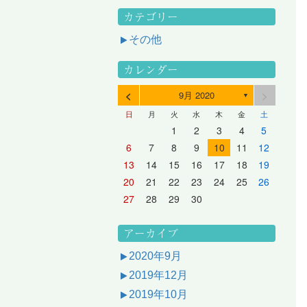
カテゴリー
その他
カレンダー
<
>
9月 2020
▼
日
月
火
水
木
金
土
3
1
3
2
2
1
2
3
1
3
2
3
1
4
2
4
3
3
2
3
1
4
2
4
3
1
4
2
5
3
5
1
4
4
3
1
4
2
5
3
5
1
1
4
2
5
3
6
4
6
2
5
5
1
1
4
2
5
3
6
1
4
6
2
2
5
1
3
6
1
4
7
5
7
3
6
1
6
2
2
5
1
3
6
1
4
7
2
5
7
3
3
6
2
4
7
2
5
1
1
2
3
4
5
10
10
10
10
10
8
6
9
4
9
5
5
8
4
6
9
4
7
5
8
6
6
9
5
7
5
8
4
11
11
10
10
10
11
11
10
11
9
7
5
6
6
9
5
7
5
8
6
9
7
7
6
8
6
9
5
12
10
12
11
11
10
11
12
10
12
11
12
10
8
6
7
7
6
8
6
9
7
8
8
7
9
7
6
13
11
13
12
12
11
12
10
13
11
13
12
10
13
11
9
7
8
8
7
9
7
8
9
9
8
8
7
14
12
14
10
13
13
12
10
13
11
14
12
14
10
10
13
11
14
12
8
9
9
8
8
9
9
9
8
6
7
8
9
10
11
12
17
15
17
13
16
11
16
12
12
15
11
13
16
11
14
17
12
15
17
13
13
16
12
14
17
12
15
11
18
16
18
14
17
12
17
13
13
16
12
14
17
12
15
18
13
16
18
14
14
17
13
15
18
13
16
12
19
17
19
15
18
13
18
14
14
17
13
15
18
13
16
19
14
17
19
15
15
18
14
16
19
14
17
13
20
18
20
16
19
14
19
15
15
18
14
16
19
14
17
20
15
18
20
16
16
19
15
17
20
15
18
14
21
19
21
17
20
15
20
16
16
19
15
17
20
15
18
21
16
19
21
17
17
20
16
18
21
16
19
15
13
14
15
16
17
18
19
24
22
24
20
23
18
23
19
19
22
18
20
23
18
21
24
19
22
24
20
20
23
19
21
24
19
22
18
25
23
25
21
24
19
24
20
20
23
19
21
24
19
22
25
20
23
25
21
21
24
20
22
25
20
23
19
26
24
26
22
25
20
25
21
21
24
20
22
25
20
23
26
21
24
26
22
22
25
21
23
26
21
24
20
27
25
27
23
26
21
26
22
22
25
21
23
26
21
24
27
22
25
27
23
23
26
22
24
27
22
25
21
28
26
28
24
27
22
27
23
23
26
22
24
27
22
25
28
23
26
28
24
24
27
23
25
28
23
26
22
20
21
22
23
24
25
26
31
29
27
30
25
30
26
26
29
25
27
30
25
28
31
26
29
27
27
30
26
28
31
26
29
25
30
28
31
26
27
27
30
26
28
31
26
29
27
30
28
28
31
27
29
27
30
26
31
29
27
28
28
31
27
29
27
30
28
31
29
28
30
28
31
27
30
28
29
28
30
28
31
29
30
29
29
28
31
29
30
29
29
30
31
30
30
29
27
28
29
30
アーカイブ
2020年9月
2019年12月
2019年10月