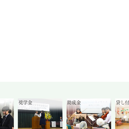
奨学金
助成金
貸し