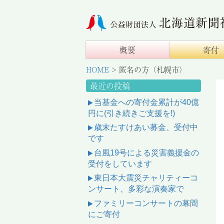
概要
寄付
HOME
>
匿名の方（札幌市）
最近の投稿
当基金への寄付金累計が40億
円に(引き続きご支援を!)
歳末たすけあい募金、受付中
です
台風19号による災害義援金の
受付をしています
東日本大震災チャリティーコ
ンサート、多彩な演奏家で
ファミリーコンサートの幕間
にご寄付