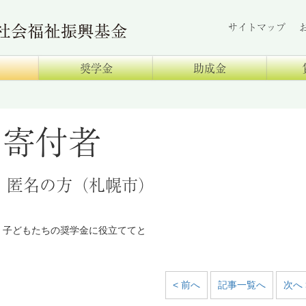
サイトマップ
奨学金
助成金
寄付者
匿名の方（札幌市）
子どもたちの奨学金に役立ててと
< 前へ
記事一覧へ
次へ 