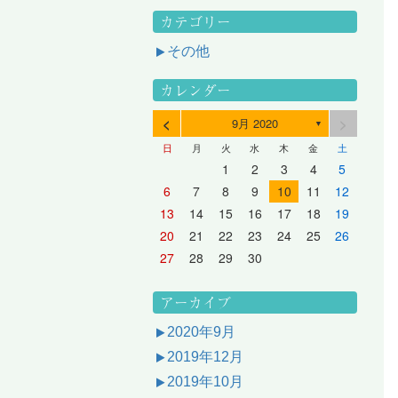
カテゴリー
その他
カレンダー
<
>
9月 2020
▼
日
月
火
水
木
金
土
3
1
3
2
2
1
2
3
1
3
2
3
1
4
2
4
3
3
2
3
1
4
2
4
3
1
4
2
5
3
5
1
4
4
3
1
4
2
5
3
5
1
1
4
2
5
3
6
4
6
2
5
5
1
1
4
2
5
3
6
1
4
6
2
2
5
1
3
6
1
4
7
5
7
3
6
1
6
2
2
5
1
3
6
1
4
7
2
5
7
3
3
6
2
4
7
2
5
1
1
2
3
4
5
10
10
10
10
10
8
6
9
4
9
5
5
8
4
6
9
4
7
5
8
6
6
9
5
7
5
8
4
11
11
10
10
10
11
11
10
11
9
7
5
6
6
9
5
7
5
8
6
9
7
7
6
8
6
9
5
12
10
12
11
11
10
11
12
10
12
11
12
10
8
6
7
7
6
8
6
9
7
8
8
7
9
7
6
13
11
13
12
12
11
12
10
13
11
13
12
10
13
11
9
7
8
8
7
9
7
8
9
9
8
8
7
14
12
14
10
13
13
12
10
13
11
14
12
14
10
10
13
11
14
12
8
9
9
8
8
9
9
9
8
6
7
8
9
10
11
12
17
15
17
13
16
11
16
12
12
15
11
13
16
11
14
17
12
15
17
13
13
16
12
14
17
12
15
11
18
16
18
14
17
12
17
13
13
16
12
14
17
12
15
18
13
16
18
14
14
17
13
15
18
13
16
12
19
17
19
15
18
13
18
14
14
17
13
15
18
13
16
19
14
17
19
15
15
18
14
16
19
14
17
13
20
18
20
16
19
14
19
15
15
18
14
16
19
14
17
20
15
18
20
16
16
19
15
17
20
15
18
14
21
19
21
17
20
15
20
16
16
19
15
17
20
15
18
21
16
19
21
17
17
20
16
18
21
16
19
15
13
14
15
16
17
18
19
24
22
24
20
23
18
23
19
19
22
18
20
23
18
21
24
19
22
24
20
20
23
19
21
24
19
22
18
25
23
25
21
24
19
24
20
20
23
19
21
24
19
22
25
20
23
25
21
21
24
20
22
25
20
23
19
26
24
26
22
25
20
25
21
21
24
20
22
25
20
23
26
21
24
26
22
22
25
21
23
26
21
24
20
27
25
27
23
26
21
26
22
22
25
21
23
26
21
24
27
22
25
27
23
23
26
22
24
27
22
25
21
28
26
28
24
27
22
27
23
23
26
22
24
27
22
25
28
23
26
28
24
24
27
23
25
28
23
26
22
20
21
22
23
24
25
26
31
29
27
30
25
30
26
26
29
25
27
30
25
28
31
26
29
27
27
30
26
28
31
26
29
25
30
28
31
26
27
27
30
26
28
31
26
29
27
30
28
28
31
27
29
27
30
26
31
29
27
28
28
31
27
29
27
30
28
31
29
28
30
28
31
27
30
28
29
28
30
28
31
29
30
29
29
28
31
29
30
29
29
30
31
30
30
29
27
28
29
30
アーカイブ
2020年9月
2019年12月
2019年10月