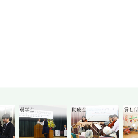
奨学金
助成金
貸し