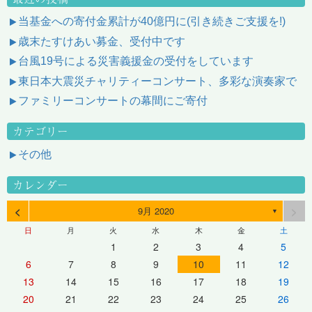
当基金への寄付金累計が40億円に(引き続きご支援を!)
歳末たすけあい募金、受付中です
台風19号による災害義援金の受付をしています
東日本大震災チャリティーコンサート、多彩な演奏家で
ファミリーコンサートの幕間にご寄付
カテゴリー
その他
カレンダー
<
>
9月 2020
▼
日
月
火
水
木
金
土
1
2
3
4
5
6
7
8
9
10
11
12
13
14
15
16
17
18
19
20
21
22
23
24
25
26