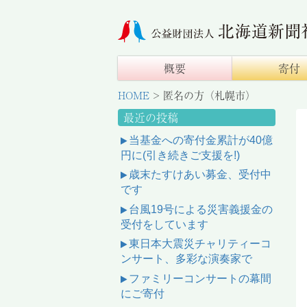
概要
寄付
HOME
>
匿名の方（札幌市）
最近の投稿
当基金への寄付金累計が40億
円に(引き続きご支援を!)
歳末たすけあい募金、受付中
です
台風19号による災害義援金の
受付をしています
東日本大震災チャリティーコ
ンサート、多彩な演奏家で
ファミリーコンサートの幕間
にご寄付