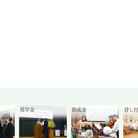
奨学金
助成金
貸し