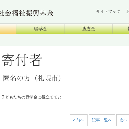
サイトマップ
奨学金
助成金
寄付者
匿名の方（札幌市）
子どもたちの奨学金に役立ててと
< 前へ
記事一覧へ
次へ 