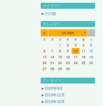
カテゴリー
その他
カレンダー
<
>
9月 2020
▼
日
月
火
水
木
金
土
3
1
3
2
2
1
2
3
1
3
2
3
1
4
2
4
3
3
2
3
1
4
2
4
3
1
4
2
5
3
5
1
4
4
3
1
4
2
5
3
5
1
1
4
2
5
3
6
4
6
2
5
5
1
1
4
2
5
3
6
1
4
6
2
2
5
1
3
6
1
4
7
5
7
3
6
1
6
2
2
5
1
3
6
1
4
7
2
5
7
3
3
6
2
4
7
2
5
1
1
2
3
4
5
10
10
10
10
10
8
6
9
4
9
5
5
8
4
6
9
4
7
5
8
6
6
9
5
7
5
8
4
11
11
10
10
10
11
11
10
11
9
7
5
6
6
9
5
7
5
8
6
9
7
7
6
8
6
9
5
12
10
12
11
11
10
11
12
10
12
11
12
10
8
6
7
7
6
8
6
9
7
8
8
7
9
7
6
13
11
13
12
12
11
12
10
13
11
13
12
10
13
11
9
7
8
8
7
9
7
8
9
9
8
8
7
14
12
14
10
13
13
12
10
13
11
14
12
14
10
10
13
11
14
12
8
9
9
8
8
9
9
9
8
6
7
8
9
10
11
12
17
15
17
13
16
11
16
12
12
15
11
13
16
11
14
17
12
15
17
13
13
16
12
14
17
12
15
11
18
16
18
14
17
12
17
13
13
16
12
14
17
12
15
18
13
16
18
14
14
17
13
15
18
13
16
12
19
17
19
15
18
13
18
14
14
17
13
15
18
13
16
19
14
17
19
15
15
18
14
16
19
14
17
13
20
18
20
16
19
14
19
15
15
18
14
16
19
14
17
20
15
18
20
16
16
19
15
17
20
15
18
14
21
19
21
17
20
15
20
16
16
19
15
17
20
15
18
21
16
19
21
17
17
20
16
18
21
16
19
15
13
14
15
16
17
18
19
24
22
24
20
23
18
23
19
19
22
18
20
23
18
21
24
19
22
24
20
20
23
19
21
24
19
22
18
25
23
25
21
24
19
24
20
20
23
19
21
24
19
22
25
20
23
25
21
21
24
20
22
25
20
23
19
26
24
26
22
25
20
25
21
21
24
20
22
25
20
23
26
21
24
26
22
22
25
21
23
26
21
24
20
27
25
27
23
26
21
26
22
22
25
21
23
26
21
24
27
22
25
27
23
23
26
22
24
27
22
25
21
28
26
28
24
27
22
27
23
23
26
22
24
27
22
25
28
23
26
28
24
24
27
23
25
28
23
26
22
20
21
22
23
24
25
26
31
29
27
30
25
30
26
26
29
25
27
30
25
28
31
26
29
27
27
30
26
28
31
26
29
25
30
28
31
26
27
27
30
26
28
31
26
29
27
30
28
28
31
27
29
27
30
26
31
29
27
28
28
31
27
29
27
30
28
31
29
28
30
28
31
27
30
28
29
28
30
28
31
29
30
29
29
28
31
29
30
29
29
30
31
30
30
29
27
28
29
30
アーカイブ
2020年9月
2019年12月
2019年10月