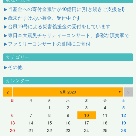
当基金への寄付金累計が40億円に(引き続きご支援を!)
歳末たすけあい募金、受付中です
台風19号による災害義援金の受付をしています
東日本大震災チャリティーコンサート、多彩な演奏家で
ファミリーコンサートの幕間にご寄付
カテゴリー
その他
カレンダー
<
>
9月 2020
▼
日
月
火
水
木
金
土
1
2
3
4
5
6
7
8
9
10
11
12
13
14
15
16
17
18
19
20
21
22
23
24
25
26