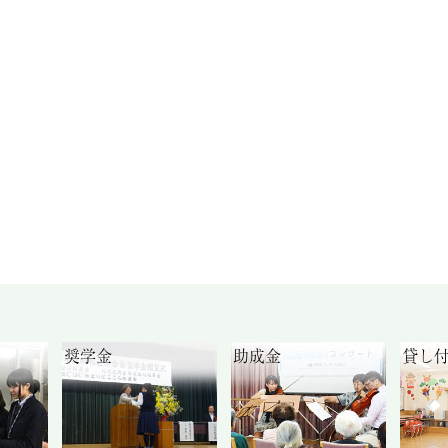
奨学金
助成金
貸し