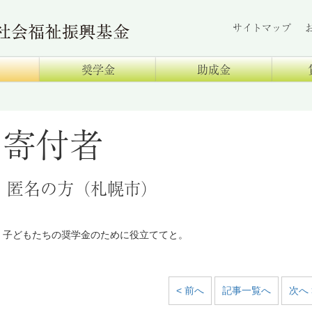
サイトマップ
奨学金
助成金
寄付者
匿名の方（札幌市）
子どもたちの奨学金のために役立ててと。
< 前へ
記事一覧へ
次へ 