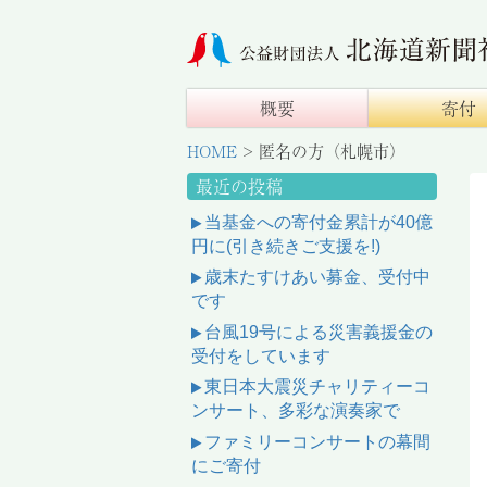
概要
寄付
HOME
>
匿名の方（札幌市）
最近の投稿
当基金への寄付金累計が40億
円に(引き続きご支援を!)
歳末たすけあい募金、受付中
です
台風19号による災害義援金の
受付をしています
東日本大震災チャリティーコ
ンサート、多彩な演奏家で
ファミリーコンサートの幕間
にご寄付