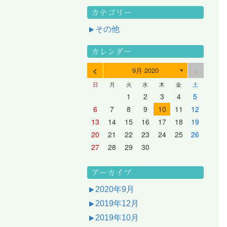
カテゴリー
その他
カレンダー
<
>
9月 2020
▼
日
月
火
水
木
金
土
3
1
3
2
2
1
2
3
1
3
2
3
1
4
2
4
3
3
2
3
1
4
2
4
3
1
4
2
5
3
5
1
4
4
3
1
4
2
5
3
5
1
1
4
2
5
3
6
4
6
2
5
5
1
1
4
2
5
3
6
1
4
6
2
2
5
1
3
6
1
4
7
5
7
3
6
1
6
2
2
5
1
3
6
1
4
7
2
5
7
3
3
6
2
4
7
2
5
1
1
2
3
4
5
10
10
10
10
10
8
6
9
4
9
5
5
8
4
6
9
4
7
5
8
6
6
9
5
7
5
8
4
11
11
10
10
10
11
11
10
11
9
7
5
6
6
9
5
7
5
8
6
9
7
7
6
8
6
9
5
12
10
12
11
11
10
11
12
10
12
11
12
10
8
6
7
7
6
8
6
9
7
8
8
7
9
7
6
13
11
13
12
12
11
12
10
13
11
13
12
10
13
11
9
7
8
8
7
9
7
8
9
9
8
8
7
14
12
14
10
13
13
12
10
13
11
14
12
14
10
10
13
11
14
12
8
9
9
8
8
9
9
9
8
6
7
8
9
10
11
12
17
15
17
13
16
11
16
12
12
15
11
13
16
11
14
17
12
15
17
13
13
16
12
14
17
12
15
11
18
16
18
14
17
12
17
13
13
16
12
14
17
12
15
18
13
16
18
14
14
17
13
15
18
13
16
12
19
17
19
15
18
13
18
14
14
17
13
15
18
13
16
19
14
17
19
15
15
18
14
16
19
14
17
13
20
18
20
16
19
14
19
15
15
18
14
16
19
14
17
20
15
18
20
16
16
19
15
17
20
15
18
14
21
19
21
17
20
15
20
16
16
19
15
17
20
15
18
21
16
19
21
17
17
20
16
18
21
16
19
15
13
14
15
16
17
18
19
24
22
24
20
23
18
23
19
19
22
18
20
23
18
21
24
19
22
24
20
20
23
19
21
24
19
22
18
25
23
25
21
24
19
24
20
20
23
19
21
24
19
22
25
20
23
25
21
21
24
20
22
25
20
23
19
26
24
26
22
25
20
25
21
21
24
20
22
25
20
23
26
21
24
26
22
22
25
21
23
26
21
24
20
27
25
27
23
26
21
26
22
22
25
21
23
26
21
24
27
22
25
27
23
23
26
22
24
27
22
25
21
28
26
28
24
27
22
27
23
23
26
22
24
27
22
25
28
23
26
28
24
24
27
23
25
28
23
26
22
20
21
22
23
24
25
26
31
29
27
30
25
30
26
26
29
25
27
30
25
28
31
26
29
27
27
30
26
28
31
26
29
25
30
28
31
26
27
27
30
26
28
31
26
29
27
30
28
28
31
27
29
27
30
26
31
29
27
28
28
31
27
29
27
30
28
31
29
28
30
28
31
27
30
28
29
28
30
28
31
29
30
29
29
28
31
29
30
29
29
30
31
30
30
29
27
28
29
30
アーカイブ
2020年9月
2019年12月
2019年10月