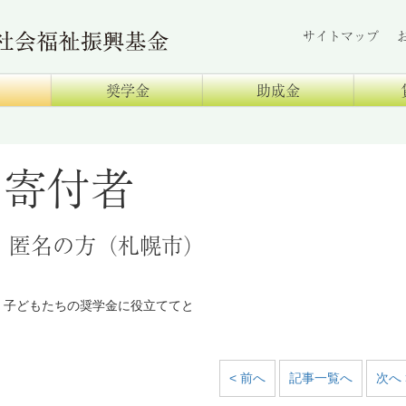
サイトマップ
奨学金
助成金
寄付者
匿名の方（札幌市）
子どもたちの奨学金に役立ててと
< 前へ
記事一覧へ
次へ 