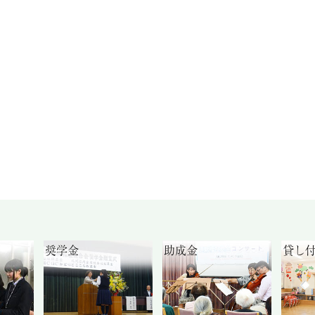
奨学金
助成金
貸し