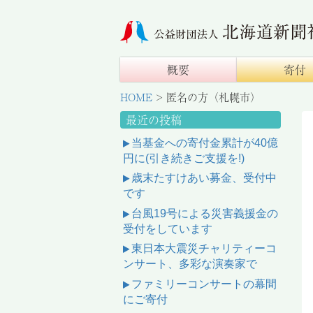
概要
寄付
HOME
>
匿名の方（札幌市）
最近の投稿
当基金への寄付金累計が40億
円に(引き続きご支援を!)
歳末たすけあい募金、受付中
です
台風19号による災害義援金の
受付をしています
東日本大震災チャリティーコ
ンサート、多彩な演奏家で
ファミリーコンサートの幕間
にご寄付