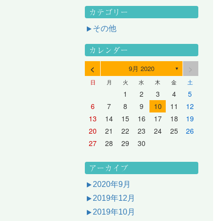
カテゴリー
その他
カレンダー
<
>
9月 2020
▼
日
月
火
水
木
金
土
3
1
3
2
2
1
2
3
1
3
2
3
1
4
2
4
3
3
2
3
1
4
2
4
3
1
4
2
5
3
5
1
4
4
3
1
4
2
5
3
5
1
1
4
2
5
3
6
4
6
2
5
5
1
1
4
2
5
3
6
1
4
6
2
2
5
1
3
6
1
4
7
5
7
3
6
1
6
2
2
5
1
3
6
1
4
7
2
5
7
3
3
6
2
4
7
2
5
1
1
2
3
4
5
10
10
10
10
10
8
6
9
4
9
5
5
8
4
6
9
4
7
5
8
6
6
9
5
7
5
8
4
11
11
10
10
10
11
11
10
11
9
7
5
6
6
9
5
7
5
8
6
9
7
7
6
8
6
9
5
12
10
12
11
11
10
11
12
10
12
11
12
10
8
6
7
7
6
8
6
9
7
8
8
7
9
7
6
13
11
13
12
12
11
12
10
13
11
13
12
10
13
11
9
7
8
8
7
9
7
8
9
9
8
8
7
14
12
14
10
13
13
12
10
13
11
14
12
14
10
10
13
11
14
12
8
9
9
8
8
9
9
9
8
6
7
8
9
10
11
12
17
15
17
13
16
11
16
12
12
15
11
13
16
11
14
17
12
15
17
13
13
16
12
14
17
12
15
11
18
16
18
14
17
12
17
13
13
16
12
14
17
12
15
18
13
16
18
14
14
17
13
15
18
13
16
12
19
17
19
15
18
13
18
14
14
17
13
15
18
13
16
19
14
17
19
15
15
18
14
16
19
14
17
13
20
18
20
16
19
14
19
15
15
18
14
16
19
14
17
20
15
18
20
16
16
19
15
17
20
15
18
14
21
19
21
17
20
15
20
16
16
19
15
17
20
15
18
21
16
19
21
17
17
20
16
18
21
16
19
15
13
14
15
16
17
18
19
24
22
24
20
23
18
23
19
19
22
18
20
23
18
21
24
19
22
24
20
20
23
19
21
24
19
22
18
25
23
25
21
24
19
24
20
20
23
19
21
24
19
22
25
20
23
25
21
21
24
20
22
25
20
23
19
26
24
26
22
25
20
25
21
21
24
20
22
25
20
23
26
21
24
26
22
22
25
21
23
26
21
24
20
27
25
27
23
26
21
26
22
22
25
21
23
26
21
24
27
22
25
27
23
23
26
22
24
27
22
25
21
28
26
28
24
27
22
27
23
23
26
22
24
27
22
25
28
23
26
28
24
24
27
23
25
28
23
26
22
20
21
22
23
24
25
26
31
29
27
30
25
30
26
26
29
25
27
30
25
28
31
26
29
27
27
30
26
28
31
26
29
25
30
28
31
26
27
27
30
26
28
31
26
29
27
30
28
28
31
27
29
27
30
26
31
29
27
28
28
31
27
29
27
30
28
31
29
28
30
28
31
27
30
28
29
28
30
28
31
29
30
29
29
28
31
29
30
29
29
30
31
30
30
29
27
28
29
30
アーカイブ
2020年9月
2019年12月
2019年10月