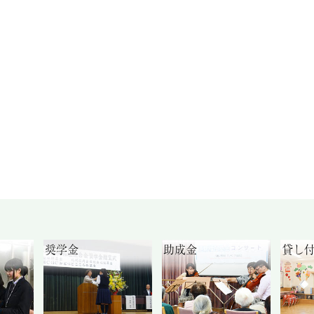
奨学金
助成金
貸し