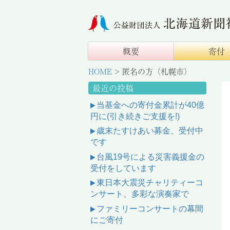
概要
寄付
HOME
>
匿名の方（札幌市）
最近の投稿
当基金への寄付金累計が40億
円に(引き続きご支援を!)
歳末たすけあい募金、受付中
です
台風19号による災害義援金の
受付をしています
東日本大震災チャリティーコ
ンサート、多彩な演奏家で
ファミリーコンサートの幕間
にご寄付