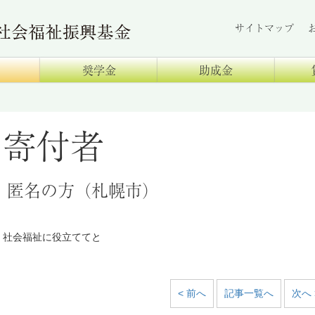
サイトマップ
奨学金
助成金
寄付者
匿名の方（札幌市）
社会福祉に役立ててと
< 前へ
記事一覧へ
次へ 