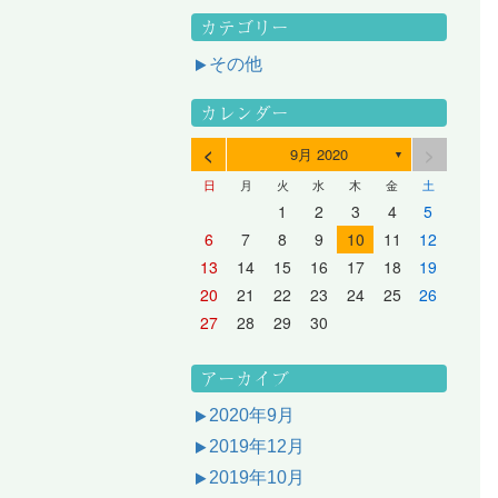
カテゴリー
その他
カレンダー
<
>
9月 2020
▼
日
月
火
水
木
金
土
3
1
3
2
2
1
2
3
1
3
2
3
1
4
2
4
3
3
2
3
1
4
2
4
3
1
4
2
5
3
5
1
4
4
3
1
4
2
5
3
5
1
1
4
2
5
3
6
4
6
2
5
5
1
1
4
2
5
3
6
1
4
6
2
2
5
1
3
6
1
4
7
5
7
3
6
1
6
2
2
5
1
3
6
1
4
7
2
5
7
3
3
6
2
4
7
2
5
1
1
2
3
4
5
10
10
10
10
10
8
6
9
4
9
5
5
8
4
6
9
4
7
5
8
6
6
9
5
7
5
8
4
11
11
10
10
10
11
11
10
11
9
7
5
6
6
9
5
7
5
8
6
9
7
7
6
8
6
9
5
12
10
12
11
11
10
11
12
10
12
11
12
10
8
6
7
7
6
8
6
9
7
8
8
7
9
7
6
13
11
13
12
12
11
12
10
13
11
13
12
10
13
11
9
7
8
8
7
9
7
8
9
9
8
8
7
14
12
14
10
13
13
12
10
13
11
14
12
14
10
10
13
11
14
12
8
9
9
8
8
9
9
9
8
6
7
8
9
10
11
12
17
15
17
13
16
11
16
12
12
15
11
13
16
11
14
17
12
15
17
13
13
16
12
14
17
12
15
11
18
16
18
14
17
12
17
13
13
16
12
14
17
12
15
18
13
16
18
14
14
17
13
15
18
13
16
12
19
17
19
15
18
13
18
14
14
17
13
15
18
13
16
19
14
17
19
15
15
18
14
16
19
14
17
13
20
18
20
16
19
14
19
15
15
18
14
16
19
14
17
20
15
18
20
16
16
19
15
17
20
15
18
14
21
19
21
17
20
15
20
16
16
19
15
17
20
15
18
21
16
19
21
17
17
20
16
18
21
16
19
15
13
14
15
16
17
18
19
24
22
24
20
23
18
23
19
19
22
18
20
23
18
21
24
19
22
24
20
20
23
19
21
24
19
22
18
25
23
25
21
24
19
24
20
20
23
19
21
24
19
22
25
20
23
25
21
21
24
20
22
25
20
23
19
26
24
26
22
25
20
25
21
21
24
20
22
25
20
23
26
21
24
26
22
22
25
21
23
26
21
24
20
27
25
27
23
26
21
26
22
22
25
21
23
26
21
24
27
22
25
27
23
23
26
22
24
27
22
25
21
28
26
28
24
27
22
27
23
23
26
22
24
27
22
25
28
23
26
28
24
24
27
23
25
28
23
26
22
20
21
22
23
24
25
26
31
29
27
30
25
30
26
26
29
25
27
30
25
28
31
26
29
27
27
30
26
28
31
26
29
25
30
28
31
26
27
27
30
26
28
31
26
29
27
30
28
28
31
27
29
27
30
26
31
29
27
28
28
31
27
29
27
30
28
31
29
28
30
28
31
27
30
28
29
28
30
28
31
29
30
29
29
28
31
29
30
29
29
30
31
30
30
29
27
28
29
30
アーカイブ
2020年9月
2019年12月
2019年10月