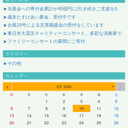
当基金への寄付金累計が40億円に(引き続きご支援を!)
歳末たすけあい募金、受付中です
台風19号による災害義援金の受付をしています
東日本大震災チャリティーコンサート、多彩な演奏家で
ファミリーコンサートの幕間にご寄付
カテゴリー
その他
カレンダー
<
>
9月 2020
▼
日
月
火
水
木
金
土
1
2
3
4
5
6
7
8
9
10
11
12
13
14
15
16
17
18
19
20
21
22
23
24
25
26