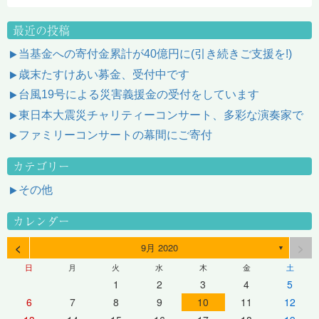
最近の投稿
当基金への寄付金累計が40億円に(引き続きご支援を!)
歳末たすけあい募金、受付中です
台風19号による災害義援金の受付をしています
東日本大震災チャリティーコンサート、多彩な演奏家で
ファミリーコンサートの幕間にご寄付
カテゴリー
その他
カレンダー
<
>
9月 2020
▼
日
月
火
水
木
金
土
1
2
3
4
5
6
7
8
9
10
11
12