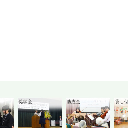
奨学金
助成金
貸し