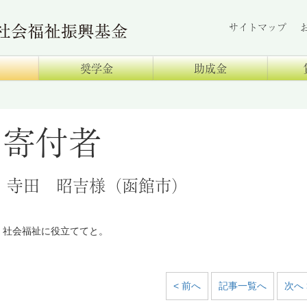
サイトマップ
奨学金
助成金
寄付者
寺田 昭吉様（函館市）
社会福祉に役立ててと。
< 前へ
記事一覧へ
次へ 