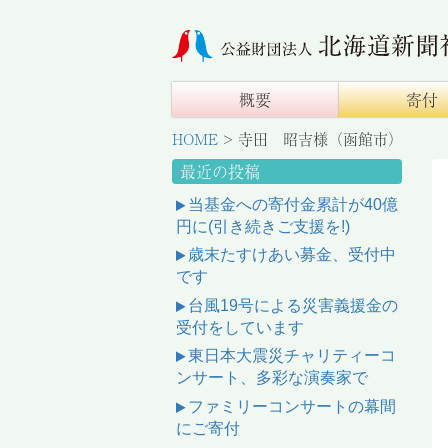
概要
寄付
HOME
>
寺田 昭吉様（函館市）
最近の投稿
当基金への寄付金累計が40億
円に(引き続きご支援を!)
歳末たすけあい募金、受付中
です
台風19号による災害義援金の
受付をしています
東日本大震災チャリティーコ
ンサート、多彩な演奏家で
ファミリーコンサートの幕間
にご寄付