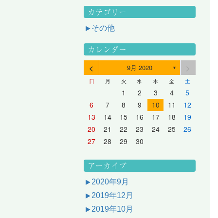
カテゴリー
その他
カレンダー
<
>
9月 2020
▼
日
月
火
水
木
金
土
3
1
3
2
2
1
2
3
1
3
2
3
1
4
2
4
3
3
2
3
1
4
2
4
3
1
4
2
5
3
5
1
4
4
3
1
4
2
5
3
5
1
1
4
2
5
3
6
4
6
2
5
5
1
1
4
2
5
3
6
1
4
6
2
2
5
1
3
6
1
4
7
5
7
3
6
1
6
2
2
5
1
3
6
1
4
7
2
5
7
3
3
6
2
4
7
2
5
1
1
2
3
4
5
10
10
10
10
10
8
6
9
4
9
5
5
8
4
6
9
4
7
5
8
6
6
9
5
7
5
8
4
11
11
10
10
10
11
11
10
11
9
7
5
6
6
9
5
7
5
8
6
9
7
7
6
8
6
9
5
12
10
12
11
11
10
11
12
10
12
11
12
10
8
6
7
7
6
8
6
9
7
8
8
7
9
7
6
13
11
13
12
12
11
12
10
13
11
13
12
10
13
11
9
7
8
8
7
9
7
8
9
9
8
8
7
14
12
14
10
13
13
12
10
13
11
14
12
14
10
10
13
11
14
12
8
9
9
8
8
9
9
9
8
6
7
8
9
10
11
12
17
15
17
13
16
11
16
12
12
15
11
13
16
11
14
17
12
15
17
13
13
16
12
14
17
12
15
11
18
16
18
14
17
12
17
13
13
16
12
14
17
12
15
18
13
16
18
14
14
17
13
15
18
13
16
12
19
17
19
15
18
13
18
14
14
17
13
15
18
13
16
19
14
17
19
15
15
18
14
16
19
14
17
13
20
18
20
16
19
14
19
15
15
18
14
16
19
14
17
20
15
18
20
16
16
19
15
17
20
15
18
14
21
19
21
17
20
15
20
16
16
19
15
17
20
15
18
21
16
19
21
17
17
20
16
18
21
16
19
15
13
14
15
16
17
18
19
24
22
24
20
23
18
23
19
19
22
18
20
23
18
21
24
19
22
24
20
20
23
19
21
24
19
22
18
25
23
25
21
24
19
24
20
20
23
19
21
24
19
22
25
20
23
25
21
21
24
20
22
25
20
23
19
26
24
26
22
25
20
25
21
21
24
20
22
25
20
23
26
21
24
26
22
22
25
21
23
26
21
24
20
27
25
27
23
26
21
26
22
22
25
21
23
26
21
24
27
22
25
27
23
23
26
22
24
27
22
25
21
28
26
28
24
27
22
27
23
23
26
22
24
27
22
25
28
23
26
28
24
24
27
23
25
28
23
26
22
20
21
22
23
24
25
26
31
29
27
30
25
30
26
26
29
25
27
30
25
28
31
26
29
27
27
30
26
28
31
26
29
25
30
28
31
26
27
27
30
26
28
31
26
29
27
30
28
28
31
27
29
27
30
26
31
29
27
28
28
31
27
29
27
30
28
31
29
28
30
28
31
27
30
28
29
28
30
28
31
29
30
29
29
28
31
29
30
29
29
30
31
30
30
29
27
28
29
30
アーカイブ
2020年9月
2019年12月
2019年10月