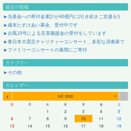
最近の投稿
当基金への寄付金累計が40億円に(引き続きご支援を!)
歳末たすけあい募金、受付中です
台風19号による災害義援金の受付をしています
東日本大震災チャリティーコンサート、多彩な演奏家で
ファミリーコンサートの幕間にご寄付
カテゴリー
その他
カレンダー
<
>
9月 2020
▼
日
月
火
水
木
金
土
1
2
3
4
5
6
7
8
9
10
11
12
13
14
15
16
17
18
19