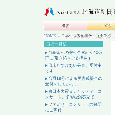
概要
寄付
HOME
>
日本生命労働組合札幌支部様（
最近の投稿
当基金への寄付金累計が40億
円に(引き続きご支援を!)
歳末たすけあい募金、受付中
です
台風19号による災害義援金の
受付をしています
東日本大震災チャリティーコ
ンサート、多彩な演奏家で
ファミリーコンサートの幕間
にご寄付