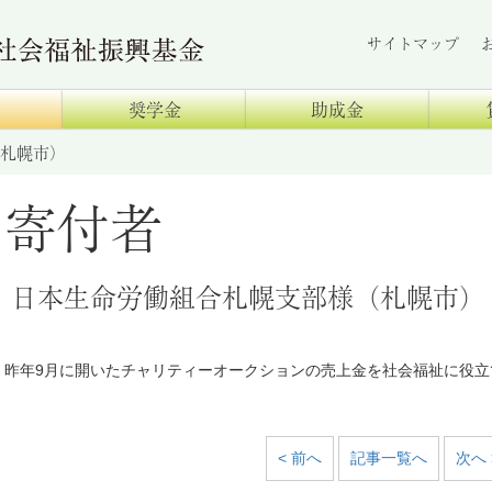
サイトマップ
奨学金
助成金
札幌市）
寄付者
日本生命労働組合札幌支部様（札幌市）
昨年9月に開いたチャリティーオークションの売上金を社会福祉に役立
< 前へ
記事一覧へ
次へ 