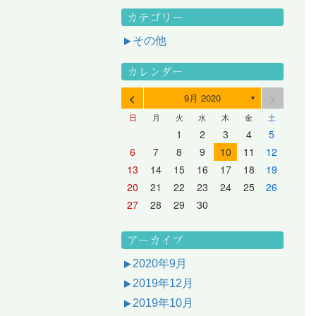
カテゴリー
その他
カレンダー
<
>
9月 2020
▼
日
月
火
水
木
金
土
3
1
3
2
2
1
2
3
1
3
2
3
1
4
2
4
3
3
2
3
1
4
2
4
3
1
4
2
5
3
5
1
4
4
3
1
4
2
5
3
5
1
1
4
2
5
3
6
4
6
2
5
5
1
1
4
2
5
3
6
1
4
6
2
2
5
1
3
6
1
4
7
5
7
3
6
1
6
2
2
5
1
3
6
1
4
7
2
5
7
3
3
6
2
4
7
2
5
1
1
2
3
4
5
10
10
10
10
10
8
6
9
4
9
5
5
8
4
6
9
4
7
5
8
6
6
9
5
7
5
8
4
11
11
10
10
10
11
11
10
11
9
7
5
6
6
9
5
7
5
8
6
9
7
7
6
8
6
9
5
12
10
12
11
11
10
11
12
10
12
11
12
10
8
6
7
7
6
8
6
9
7
8
8
7
9
7
6
13
11
13
12
12
11
12
10
13
11
13
12
10
13
11
9
7
8
8
7
9
7
8
9
9
8
8
7
14
12
14
10
13
13
12
10
13
11
14
12
14
10
10
13
11
14
12
8
9
9
8
8
9
9
9
8
6
7
8
9
10
11
12
17
15
17
13
16
11
16
12
12
15
11
13
16
11
14
17
12
15
17
13
13
16
12
14
17
12
15
11
18
16
18
14
17
12
17
13
13
16
12
14
17
12
15
18
13
16
18
14
14
17
13
15
18
13
16
12
19
17
19
15
18
13
18
14
14
17
13
15
18
13
16
19
14
17
19
15
15
18
14
16
19
14
17
13
20
18
20
16
19
14
19
15
15
18
14
16
19
14
17
20
15
18
20
16
16
19
15
17
20
15
18
14
21
19
21
17
20
15
20
16
16
19
15
17
20
15
18
21
16
19
21
17
17
20
16
18
21
16
19
15
13
14
15
16
17
18
19
24
22
24
20
23
18
23
19
19
22
18
20
23
18
21
24
19
22
24
20
20
23
19
21
24
19
22
18
25
23
25
21
24
19
24
20
20
23
19
21
24
19
22
25
20
23
25
21
21
24
20
22
25
20
23
19
26
24
26
22
25
20
25
21
21
24
20
22
25
20
23
26
21
24
26
22
22
25
21
23
26
21
24
20
27
25
27
23
26
21
26
22
22
25
21
23
26
21
24
27
22
25
27
23
23
26
22
24
27
22
25
21
28
26
28
24
27
22
27
23
23
26
22
24
27
22
25
28
23
26
28
24
24
27
23
25
28
23
26
22
20
21
22
23
24
25
26
31
29
27
30
25
30
26
26
29
25
27
30
25
28
31
26
29
27
27
30
26
28
31
26
29
25
30
28
31
26
27
27
30
26
28
31
26
29
27
30
28
28
31
27
29
27
30
26
31
29
27
28
28
31
27
29
27
30
28
31
29
28
30
28
31
27
30
28
29
28
30
28
31
29
30
29
29
28
31
29
30
29
29
30
31
30
30
29
27
28
29
30
アーカイブ
2020年9月
2019年12月
2019年10月