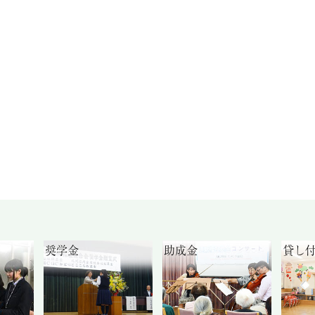
奨学金
助成金
貸し