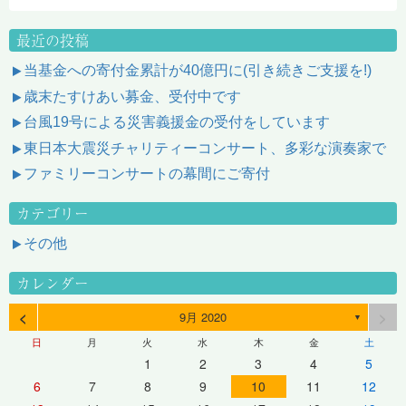
最近の投稿
当基金への寄付金累計が40億円に(引き続きご支援を!)
歳末たすけあい募金、受付中です
台風19号による災害義援金の受付をしています
東日本大震災チャリティーコンサート、多彩な演奏家で
ファミリーコンサートの幕間にご寄付
カテゴリー
その他
カレンダー
<
>
9月 2020
▼
日
月
火
水
木
金
土
1
2
3
4
5
6
7
8
9
10
11
12