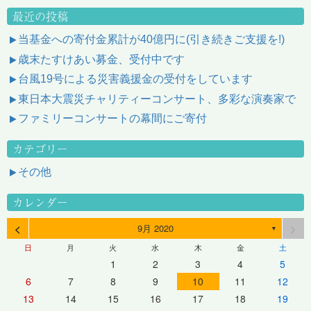
最近の投稿
当基金への寄付金累計が40億円に(引き続きご支援を!)
歳末たすけあい募金、受付中です
台風19号による災害義援金の受付をしています
東日本大震災チャリティーコンサート、多彩な演奏家で
ファミリーコンサートの幕間にご寄付
カテゴリー
その他
カレンダー
<
>
9月 2020
▼
日
月
火
水
木
金
土
1
2
3
4
5
6
7
8
9
10
11
12
13
14
15
16
17
18
19