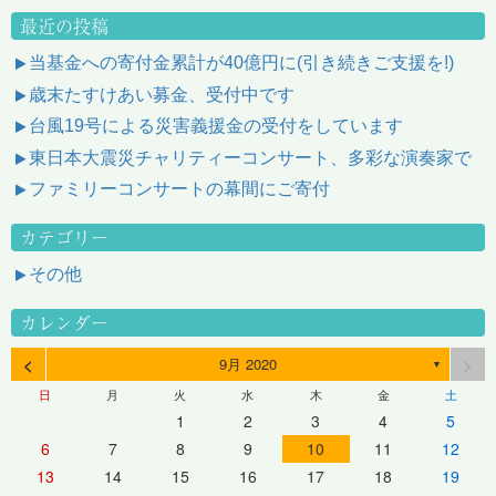
最近の投稿
当基金への寄付金累計が40億円に(引き続きご支援を!)
歳末たすけあい募金、受付中です
台風19号による災害義援金の受付をしています
東日本大震災チャリティーコンサート、多彩な演奏家で
ファミリーコンサートの幕間にご寄付
カテゴリー
その他
カレンダー
<
>
9月 2020
▼
日
月
火
水
木
金
土
1
2
3
4
5
6
7
8
9
10
11
12
13
14
15
16
17
18
19