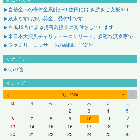
当基金への寄付金累計が40億円に(引き続きご支援を!)
歳末たすけあい募金、受付中です
台風19号による災害義援金の受付をしています
東日本大震災チャリティーコンサート、多彩な演奏家で
ファミリーコンサートの幕間にご寄付
カテゴリー
その他
カレンダー
<
>
9月 2020
▼
日
月
火
水
木
金
土
1
2
3
4
5
6
7
8
9
10
11
12
13
14
15
16
17
18
19
20
21
22
23
24
25
26