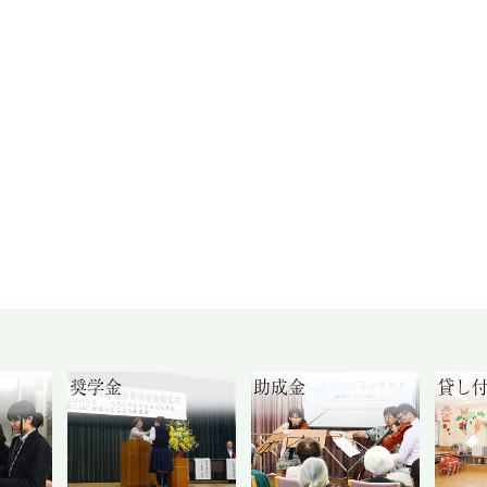
奨学金
助成金
貸し