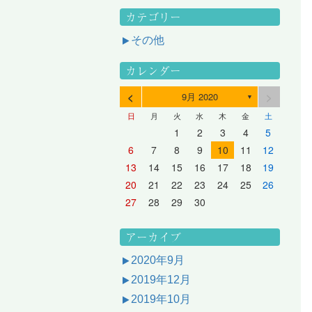
カテゴリー
その他
カレンダー
<
>
9月 2020
▼
日
月
火
水
木
金
土
3
1
3
2
2
1
2
3
1
3
2
3
1
4
2
4
3
3
2
3
1
4
2
4
3
1
4
2
5
3
5
1
4
4
3
1
4
2
5
3
5
1
1
4
2
5
3
6
4
6
2
5
5
1
1
4
2
5
3
6
1
4
6
2
2
5
1
3
6
1
4
7
5
7
3
6
1
6
2
2
5
1
3
6
1
4
7
2
5
7
3
3
6
2
4
7
2
5
1
1
2
3
4
5
10
10
10
10
10
8
6
9
4
9
5
5
8
4
6
9
4
7
5
8
6
6
9
5
7
5
8
4
11
11
10
10
10
11
11
10
11
9
7
5
6
6
9
5
7
5
8
6
9
7
7
6
8
6
9
5
12
10
12
11
11
10
11
12
10
12
11
12
10
8
6
7
7
6
8
6
9
7
8
8
7
9
7
6
13
11
13
12
12
11
12
10
13
11
13
12
10
13
11
9
7
8
8
7
9
7
8
9
9
8
8
7
14
12
14
10
13
13
12
10
13
11
14
12
14
10
10
13
11
14
12
8
9
9
8
8
9
9
9
8
6
7
8
9
10
11
12
17
15
17
13
16
11
16
12
12
15
11
13
16
11
14
17
12
15
17
13
13
16
12
14
17
12
15
11
18
16
18
14
17
12
17
13
13
16
12
14
17
12
15
18
13
16
18
14
14
17
13
15
18
13
16
12
19
17
19
15
18
13
18
14
14
17
13
15
18
13
16
19
14
17
19
15
15
18
14
16
19
14
17
13
20
18
20
16
19
14
19
15
15
18
14
16
19
14
17
20
15
18
20
16
16
19
15
17
20
15
18
14
21
19
21
17
20
15
20
16
16
19
15
17
20
15
18
21
16
19
21
17
17
20
16
18
21
16
19
15
13
14
15
16
17
18
19
24
22
24
20
23
18
23
19
19
22
18
20
23
18
21
24
19
22
24
20
20
23
19
21
24
19
22
18
25
23
25
21
24
19
24
20
20
23
19
21
24
19
22
25
20
23
25
21
21
24
20
22
25
20
23
19
26
24
26
22
25
20
25
21
21
24
20
22
25
20
23
26
21
24
26
22
22
25
21
23
26
21
24
20
27
25
27
23
26
21
26
22
22
25
21
23
26
21
24
27
22
25
27
23
23
26
22
24
27
22
25
21
28
26
28
24
27
22
27
23
23
26
22
24
27
22
25
28
23
26
28
24
24
27
23
25
28
23
26
22
20
21
22
23
24
25
26
31
29
27
30
25
30
26
26
29
25
27
30
25
28
31
26
29
27
27
30
26
28
31
26
29
25
30
28
31
26
27
27
30
26
28
31
26
29
27
30
28
28
31
27
29
27
30
26
31
29
27
28
28
31
27
29
27
30
28
31
29
28
30
28
31
27
30
28
29
28
30
28
31
29
30
29
29
28
31
29
30
29
29
30
31
30
30
29
27
28
29
30
アーカイブ
2020年9月
2019年12月
2019年10月