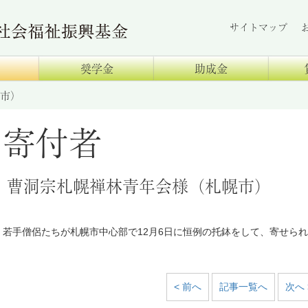
サイトマップ
奨学金
助成金
市）
寄付者
曹洞宗札幌禅林青年会様（札幌市）
若手僧侶たちが札幌市中心部で12月6日に恒例の托鉢をして、寄せら
< 前へ
記事一覧へ
次へ 