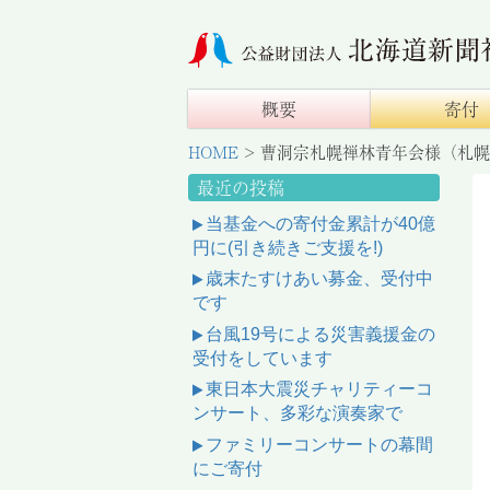
概要
寄付
HOME
>
曹洞宗札幌禅林青年会様（札幌
最近の投稿
当基金への寄付金累計が40億
円に(引き続きご支援を!)
歳末たすけあい募金、受付中
です
台風19号による災害義援金の
受付をしています
東日本大震災チャリティーコ
ンサート、多彩な演奏家で
ファミリーコンサートの幕間
にご寄付