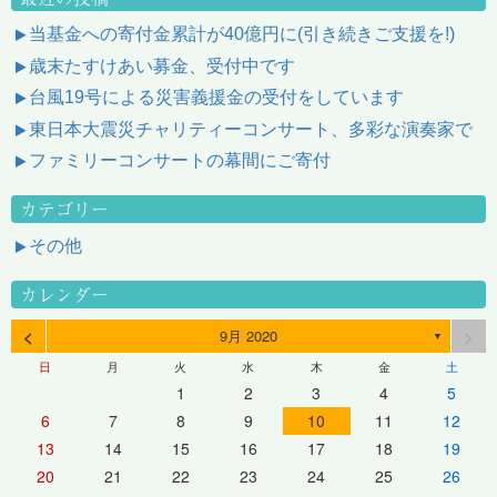
当基金への寄付金累計が40億円に(引き続きご支援を!)
歳末たすけあい募金、受付中です
台風19号による災害義援金の受付をしています
東日本大震災チャリティーコンサート、多彩な演奏家で
ファミリーコンサートの幕間にご寄付
カテゴリー
その他
カレンダー
<
>
9月 2020
▼
日
月
火
水
木
金
土
1
2
3
4
5
6
7
8
9
10
11
12
13
14
15
16
17
18
19
20
21
22
23
24
25
26