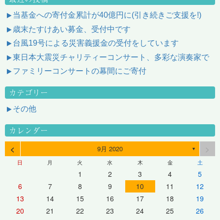
当基金への寄付金累計が40億円に(引き続きご支援を!)
歳末たすけあい募金、受付中です
台風19号による災害義援金の受付をしています
東日本大震災チャリティーコンサート、多彩な演奏家で
ファミリーコンサートの幕間にご寄付
カテゴリー
その他
カレンダー
<
>
9月 2020
▼
日
月
火
水
木
金
土
1
2
3
4
5
6
7
8
9
10
11
12
13
14
15
16
17
18
19
20
21
22
23
24
25
26