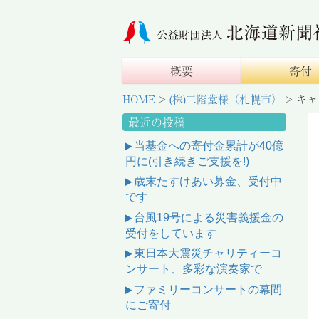
概要
寄付
HOME
>
(株)二階堂様（札幌市）
>
キャ
最近の投稿
当基金への寄付金累計が40億
円に(引き続きご支援を!)
歳末たすけあい募金、受付中
です
台風19号による災害義援金の
受付をしています
東日本大震災チャリティーコ
ンサート、多彩な演奏家で
ファミリーコンサートの幕間
にご寄付