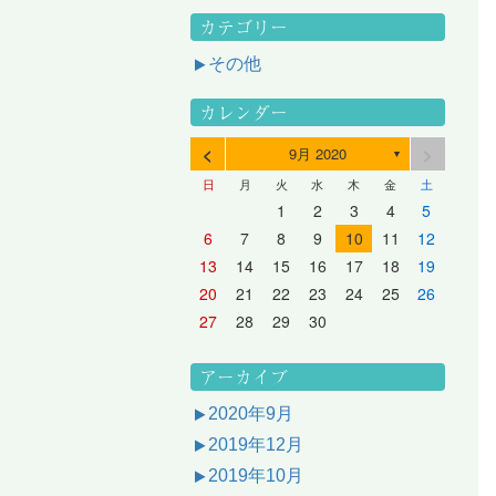
カテゴリー
その他
カレンダー
<
>
9月 2020
▼
日
月
火
水
木
金
土
3
1
3
2
2
1
2
3
1
3
2
3
1
4
2
4
3
3
2
3
1
4
2
4
3
1
4
2
5
3
5
1
4
4
3
1
4
2
5
3
5
1
1
4
2
5
3
6
4
6
2
5
5
1
1
4
2
5
3
6
1
4
6
2
2
5
1
3
6
1
4
7
5
7
3
6
1
6
2
2
5
1
3
6
1
4
7
2
5
7
3
3
6
2
4
7
2
5
1
1
2
3
4
5
10
10
10
10
10
8
6
9
4
9
5
5
8
4
6
9
4
7
5
8
6
6
9
5
7
5
8
4
11
11
10
10
10
11
11
10
11
9
7
5
6
6
9
5
7
5
8
6
9
7
7
6
8
6
9
5
12
10
12
11
11
10
11
12
10
12
11
12
10
8
6
7
7
6
8
6
9
7
8
8
7
9
7
6
13
11
13
12
12
11
12
10
13
11
13
12
10
13
11
9
7
8
8
7
9
7
8
9
9
8
8
7
14
12
14
10
13
13
12
10
13
11
14
12
14
10
10
13
11
14
12
8
9
9
8
8
9
9
9
8
6
7
8
9
10
11
12
17
15
17
13
16
11
16
12
12
15
11
13
16
11
14
17
12
15
17
13
13
16
12
14
17
12
15
11
18
16
18
14
17
12
17
13
13
16
12
14
17
12
15
18
13
16
18
14
14
17
13
15
18
13
16
12
19
17
19
15
18
13
18
14
14
17
13
15
18
13
16
19
14
17
19
15
15
18
14
16
19
14
17
13
20
18
20
16
19
14
19
15
15
18
14
16
19
14
17
20
15
18
20
16
16
19
15
17
20
15
18
14
21
19
21
17
20
15
20
16
16
19
15
17
20
15
18
21
16
19
21
17
17
20
16
18
21
16
19
15
13
14
15
16
17
18
19
24
22
24
20
23
18
23
19
19
22
18
20
23
18
21
24
19
22
24
20
20
23
19
21
24
19
22
18
25
23
25
21
24
19
24
20
20
23
19
21
24
19
22
25
20
23
25
21
21
24
20
22
25
20
23
19
26
24
26
22
25
20
25
21
21
24
20
22
25
20
23
26
21
24
26
22
22
25
21
23
26
21
24
20
27
25
27
23
26
21
26
22
22
25
21
23
26
21
24
27
22
25
27
23
23
26
22
24
27
22
25
21
28
26
28
24
27
22
27
23
23
26
22
24
27
22
25
28
23
26
28
24
24
27
23
25
28
23
26
22
20
21
22
23
24
25
26
31
29
27
30
25
30
26
26
29
25
27
30
25
28
31
26
29
27
27
30
26
28
31
26
29
25
30
28
31
26
27
27
30
26
28
31
26
29
27
30
28
28
31
27
29
27
30
26
31
29
27
28
28
31
27
29
27
30
28
31
29
28
30
28
31
27
30
28
29
28
30
28
31
29
30
29
29
28
31
29
30
29
29
30
31
30
30
29
27
28
29
30
アーカイブ
2020年9月
2019年12月
2019年10月