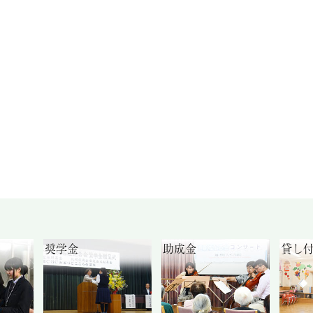
奨学金
助成金
貸し