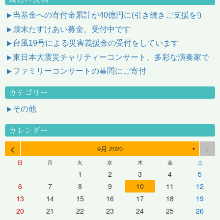
当基金への寄付金累計が40億円に(引き続きご支援を!)
歳末たすけあい募金、受付中です
台風19号による災害義援金の受付をしています
東日本大震災チャリティーコンサート、多彩な演奏家で
ファミリーコンサートの幕間にご寄付
カテゴリー
その他
カレンダー
<
>
9月 2020
▼
日
月
火
水
木
金
土
1
2
3
4
5
6
7
8
9
10
11
12
13
14
15
16
17
18
19
20
21
22
23
24
25
26