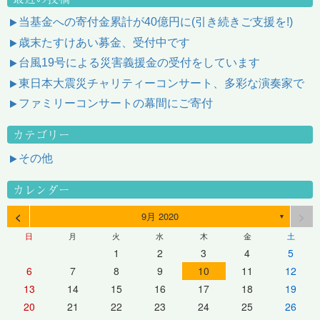
当基金への寄付金累計が40億円に(引き続きご支援を!)
歳末たすけあい募金、受付中です
台風19号による災害義援金の受付をしています
東日本大震災チャリティーコンサート、多彩な演奏家で
ファミリーコンサートの幕間にご寄付
カテゴリー
その他
カレンダー
<
>
9月 2020
▼
日
月
火
水
木
金
土
1
2
3
4
5
6
7
8
9
10
11
12
13
14
15
16
17
18
19
20
21
22
23
24
25
26