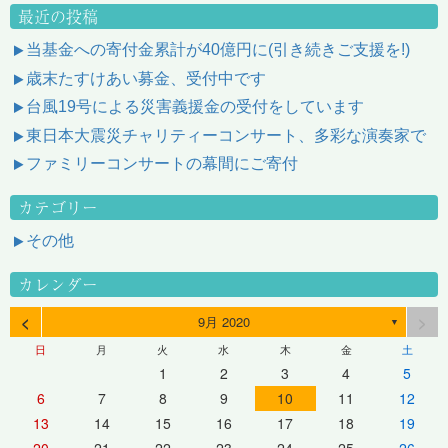
最近の投稿
当基金への寄付金累計が40億円に(引き続きご支援を!)
歳末たすけあい募金、受付中です
台風19号による災害義援金の受付をしています
東日本大震災チャリティーコンサート、多彩な演奏家で
ファミリーコンサートの幕間にご寄付
カテゴリー
その他
カレンダー
<
>
9月 2020
▼
日
月
火
水
木
金
土
1
2
3
4
5
6
7
8
9
10
11
12
13
14
15
16
17
18
19
20
21
22
23
24
25
26