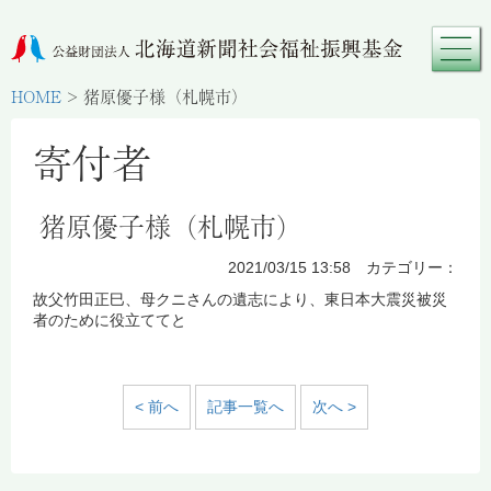
HOME
>
猪原優子様（札幌市）
寄付者
猪原優子様（札幌市）
2021/03/15 13:58 カテゴリー：
故父竹田正巳、母クニさんの遺志により、東日本大震災被災
者のために役立ててと
< 前へ
記事一覧へ
次へ >