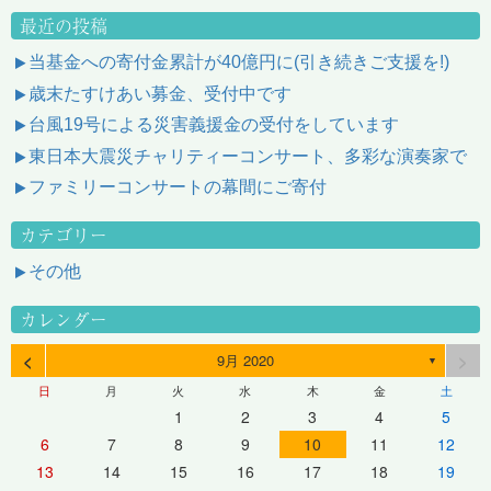
最近の投稿
当基金への寄付金累計が40億円に(引き続きご支援を!)
歳末たすけあい募金、受付中です
台風19号による災害義援金の受付をしています
東日本大震災チャリティーコンサート、多彩な演奏家で
ファミリーコンサートの幕間にご寄付
カテゴリー
その他
カレンダー
<
>
9月 2020
▼
日
月
火
水
木
金
土
1
2
3
4
5
6
7
8
9
10
11
12
13
14
15
16
17
18
19