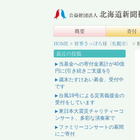
概要
寄付
HOME
>
財界さっぽろ様（札幌市）
>
最近の投稿
当基金への寄付金累計が40億
円に(引き続きご支援を!)
歳末たすけあい募金、受付中
です
台風19号による災害義援金の
受付をしています
東日本大震災チャリティーコ
ンサート、多彩な演奏家で
ファミリーコンサートの幕間
にご寄付