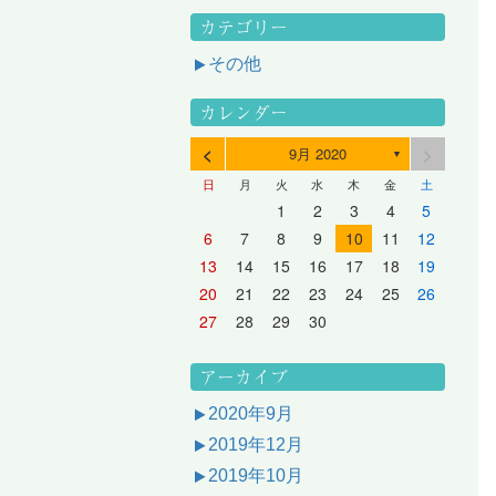
カテゴリー
その他
カレンダー
<
>
9月 2020
▼
日
月
火
水
木
金
土
3
1
3
2
2
1
2
3
1
3
2
3
1
4
2
4
3
3
2
3
1
4
2
4
3
1
4
2
5
3
5
1
4
4
3
1
4
2
5
3
5
1
1
4
2
5
3
6
4
6
2
5
5
1
1
4
2
5
3
6
1
4
6
2
2
5
1
3
6
1
4
7
5
7
3
6
1
6
2
2
5
1
3
6
1
4
7
2
5
7
3
3
6
2
4
7
2
5
1
1
2
3
4
5
10
10
10
10
10
8
6
9
4
9
5
5
8
4
6
9
4
7
5
8
6
6
9
5
7
5
8
4
11
11
10
10
10
11
11
10
11
9
7
5
6
6
9
5
7
5
8
6
9
7
7
6
8
6
9
5
12
10
12
11
11
10
11
12
10
12
11
12
10
8
6
7
7
6
8
6
9
7
8
8
7
9
7
6
13
11
13
12
12
11
12
10
13
11
13
12
10
13
11
9
7
8
8
7
9
7
8
9
9
8
8
7
14
12
14
10
13
13
12
10
13
11
14
12
14
10
10
13
11
14
12
8
9
9
8
8
9
9
9
8
6
7
8
9
10
11
12
17
15
17
13
16
11
16
12
12
15
11
13
16
11
14
17
12
15
17
13
13
16
12
14
17
12
15
11
18
16
18
14
17
12
17
13
13
16
12
14
17
12
15
18
13
16
18
14
14
17
13
15
18
13
16
12
19
17
19
15
18
13
18
14
14
17
13
15
18
13
16
19
14
17
19
15
15
18
14
16
19
14
17
13
20
18
20
16
19
14
19
15
15
18
14
16
19
14
17
20
15
18
20
16
16
19
15
17
20
15
18
14
21
19
21
17
20
15
20
16
16
19
15
17
20
15
18
21
16
19
21
17
17
20
16
18
21
16
19
15
13
14
15
16
17
18
19
24
22
24
20
23
18
23
19
19
22
18
20
23
18
21
24
19
22
24
20
20
23
19
21
24
19
22
18
25
23
25
21
24
19
24
20
20
23
19
21
24
19
22
25
20
23
25
21
21
24
20
22
25
20
23
19
26
24
26
22
25
20
25
21
21
24
20
22
25
20
23
26
21
24
26
22
22
25
21
23
26
21
24
20
27
25
27
23
26
21
26
22
22
25
21
23
26
21
24
27
22
25
27
23
23
26
22
24
27
22
25
21
28
26
28
24
27
22
27
23
23
26
22
24
27
22
25
28
23
26
28
24
24
27
23
25
28
23
26
22
20
21
22
23
24
25
26
31
29
27
30
25
30
26
26
29
25
27
30
25
28
31
26
29
27
27
30
26
28
31
26
29
25
30
28
31
26
27
27
30
26
28
31
26
29
27
30
28
28
31
27
29
27
30
26
31
29
27
28
28
31
27
29
27
30
28
31
29
28
30
28
31
27
30
28
29
28
30
28
31
29
30
29
29
28
31
29
30
29
29
30
31
30
30
29
27
28
29
30
アーカイブ
2020年9月
2019年12月
2019年10月