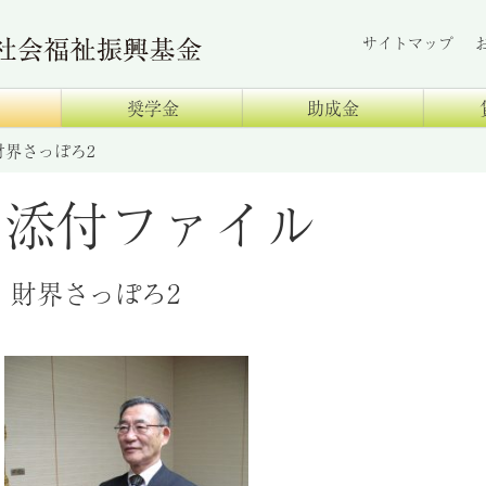
サイトマップ
奨学金
助成金
財界さっぽろ2
添付ファイル
財界さっぽろ2