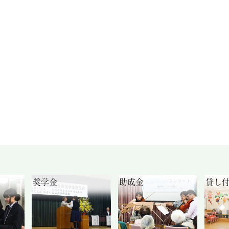
奨学金
助成金
貸し