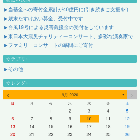
当基金への寄付金累計が40億円に(引き続きご支援を!)
歳末たすけあい募金、受付中です
台風19号による災害義援金の受付をしています
東日本大震災チャリティーコンサート、多彩な演奏家で
ファミリーコンサートの幕間にご寄付
カテゴリー
その他
カレンダー
<
>
9月 2020
▼
日
月
火
水
木
金
土
1
2
3
4
5
6
7
8
9
10
11
12
13
14
15
16
17
18
19
20
21
22
23
24
25
26