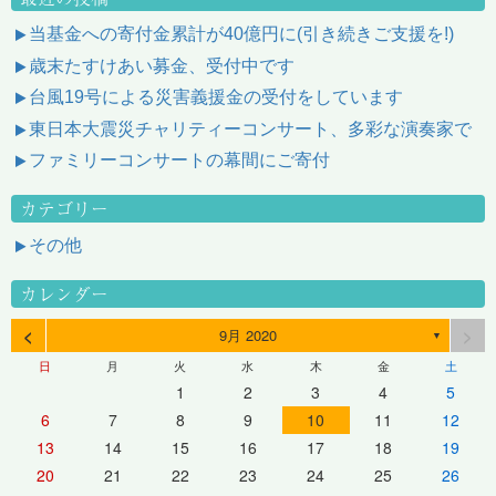
当基金への寄付金累計が40億円に(引き続きご支援を!)
歳末たすけあい募金、受付中です
台風19号による災害義援金の受付をしています
東日本大震災チャリティーコンサート、多彩な演奏家で
ファミリーコンサートの幕間にご寄付
カテゴリー
その他
カレンダー
<
>
9月 2020
▼
日
月
火
水
木
金
土
1
2
3
4
5
6
7
8
9
10
11
12
13
14
15
16
17
18
19
20
21
22
23
24
25
26