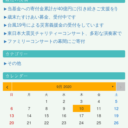
当基金への寄付金累計が40億円に(引き続きご支援を!)
歳末たすけあい募金、受付中です
台風19号による災害義援金の受付をしています
東日本大震災チャリティーコンサート、多彩な演奏家で
ファミリーコンサートの幕間にご寄付
カテゴリー
その他
カレンダー
<
>
9月 2020
▼
日
月
火
水
木
金
土
1
2
3
4
5
6
7
8
9
10
11
12
13
14
15
16
17
18
19
20
21
22
23
24
25
26