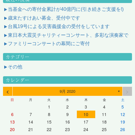
当基金への寄付金累計が40億円に(引き続きご支援を!)
歳末たすけあい募金、受付中です
台風19号による災害義援金の受付をしています
東日本大震災チャリティーコンサート、多彩な演奏家で
ファミリーコンサートの幕間にご寄付
カテゴリー
その他
カレンダー
<
>
9月 2020
▼
日
月
火
水
木
金
土
1
2
3
4
5
6
7
8
9
10
11
12
13
14
15
16
17
18
19
20
21
22
23
24
25
26