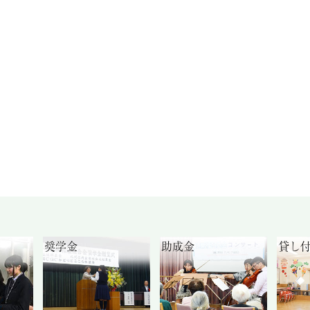
奨学金
助成金
貸し