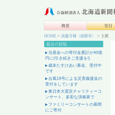
概要
寄付
HOME
>
高龍寺様（函館市）
>
土屋
最近の投稿
当基金への寄付金累計が40億
円に(引き続きご支援を!)
歳末たすけあい募金、受付中
です
台風19号による災害義援金の
受付をしています
東日本大震災チャリティーコ
ンサート、多彩な演奏家で
ファミリーコンサートの幕間
にご寄付