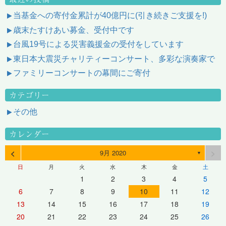
当基金への寄付金累計が40億円に(引き続きご支援を!)
歳末たすけあい募金、受付中です
台風19号による災害義援金の受付をしています
東日本大震災チャリティーコンサート、多彩な演奏家で
ファミリーコンサートの幕間にご寄付
カテゴリー
その他
カレンダー
<
>
9月 2020
▼
日
月
火
水
木
金
土
1
2
3
4
5
6
7
8
9
10
11
12
13
14
15
16
17
18
19
20
21
22
23
24
25
26