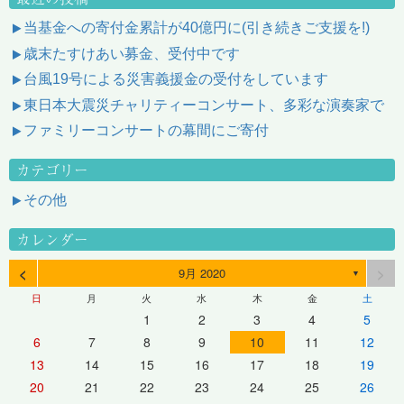
当基金への寄付金累計が40億円に(引き続きご支援を!)
歳末たすけあい募金、受付中です
台風19号による災害義援金の受付をしています
東日本大震災チャリティーコンサート、多彩な演奏家で
ファミリーコンサートの幕間にご寄付
カテゴリー
その他
カレンダー
<
>
9月 2020
▼
日
月
火
水
木
金
土
1
2
3
4
5
6
7
8
9
10
11
12
13
14
15
16
17
18
19
20
21
22
23
24
25
26