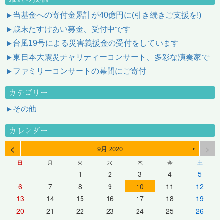
当基金への寄付金累計が40億円に(引き続きご支援を!)
歳末たすけあい募金、受付中です
台風19号による災害義援金の受付をしています
東日本大震災チャリティーコンサート、多彩な演奏家で
ファミリーコンサートの幕間にご寄付
カテゴリー
その他
カレンダー
<
>
9月 2020
▼
日
月
火
水
木
金
土
1
2
3
4
5
6
7
8
9
10
11
12
13
14
15
16
17
18
19
20
21
22
23
24
25
26