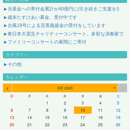
当基金への寄付金累計が40億円に(引き続きご支援を!)
歳末たすけあい募金、受付中です
台風19号による災害義援金の受付をしています
東日本大震災チャリティーコンサート、多彩な演奏家で
ファミリーコンサートの幕間にご寄付
カテゴリー
その他
カレンダー
<
>
9月 2020
▼
日
月
火
水
木
金
土
1
2
3
4
5
6
7
8
9
10
11
12
13
14
15
16
17
18
19
20
21
22
23
24
25
26