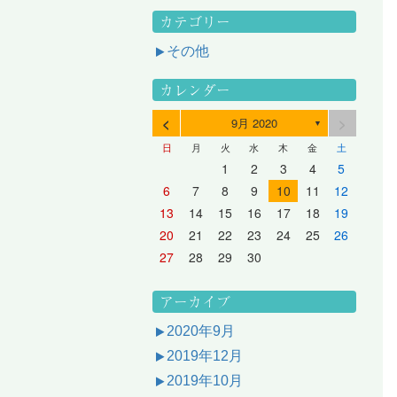
カテゴリー
その他
カレンダー
<
>
9月 2020
▼
日
月
火
水
木
金
土
3
1
3
2
2
1
2
3
1
3
2
3
1
4
2
4
3
3
2
3
1
4
2
4
3
1
4
2
5
3
5
1
4
4
3
1
4
2
5
3
5
1
1
4
2
5
3
6
4
6
2
5
5
1
1
4
2
5
3
6
1
4
6
2
2
5
1
3
6
1
4
7
5
7
3
6
1
6
2
2
5
1
3
6
1
4
7
2
5
7
3
3
6
2
4
7
2
5
1
1
2
3
4
5
10
10
10
10
10
8
6
9
4
9
5
5
8
4
6
9
4
7
5
8
6
6
9
5
7
5
8
4
11
11
10
10
10
11
11
10
11
9
7
5
6
6
9
5
7
5
8
6
9
7
7
6
8
6
9
5
12
10
12
11
11
10
11
12
10
12
11
12
10
8
6
7
7
6
8
6
9
7
8
8
7
9
7
6
13
11
13
12
12
11
12
10
13
11
13
12
10
13
11
9
7
8
8
7
9
7
8
9
9
8
8
7
14
12
14
10
13
13
12
10
13
11
14
12
14
10
10
13
11
14
12
8
9
9
8
8
9
9
9
8
6
7
8
9
10
11
12
17
15
17
13
16
11
16
12
12
15
11
13
16
11
14
17
12
15
17
13
13
16
12
14
17
12
15
11
18
16
18
14
17
12
17
13
13
16
12
14
17
12
15
18
13
16
18
14
14
17
13
15
18
13
16
12
19
17
19
15
18
13
18
14
14
17
13
15
18
13
16
19
14
17
19
15
15
18
14
16
19
14
17
13
20
18
20
16
19
14
19
15
15
18
14
16
19
14
17
20
15
18
20
16
16
19
15
17
20
15
18
14
21
19
21
17
20
15
20
16
16
19
15
17
20
15
18
21
16
19
21
17
17
20
16
18
21
16
19
15
13
14
15
16
17
18
19
24
22
24
20
23
18
23
19
19
22
18
20
23
18
21
24
19
22
24
20
20
23
19
21
24
19
22
18
25
23
25
21
24
19
24
20
20
23
19
21
24
19
22
25
20
23
25
21
21
24
20
22
25
20
23
19
26
24
26
22
25
20
25
21
21
24
20
22
25
20
23
26
21
24
26
22
22
25
21
23
26
21
24
20
27
25
27
23
26
21
26
22
22
25
21
23
26
21
24
27
22
25
27
23
23
26
22
24
27
22
25
21
28
26
28
24
27
22
27
23
23
26
22
24
27
22
25
28
23
26
28
24
24
27
23
25
28
23
26
22
20
21
22
23
24
25
26
31
29
27
30
25
30
26
26
29
25
27
30
25
28
31
26
29
27
27
30
26
28
31
26
29
25
30
28
31
26
27
27
30
26
28
31
26
29
27
30
28
28
31
27
29
27
30
26
31
29
27
28
28
31
27
29
27
30
28
31
29
28
30
28
31
27
30
28
29
28
30
28
31
29
30
29
29
28
31
29
30
29
29
30
31
30
30
29
27
28
29
30
アーカイブ
2020年9月
2019年12月
2019年10月