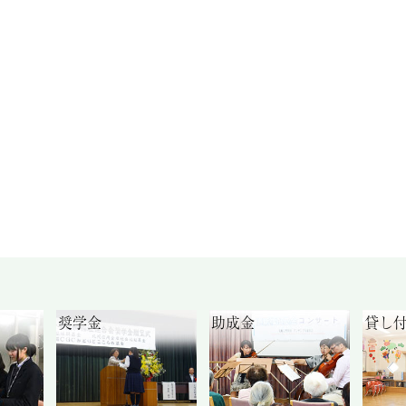
奨学金
助成金
貸し