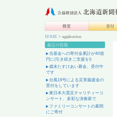
概要
寄付
HOME
>
application
最近の投稿
当基金への寄付金累計が40億
円に(引き続きご支援を!)
歳末たすけあい募金、受付中
です
台風19号による災害義援金の
受付をしています
東日本大震災チャリティーコ
ンサート、多彩な演奏家で
ファミリーコンサートの幕間
にご寄付