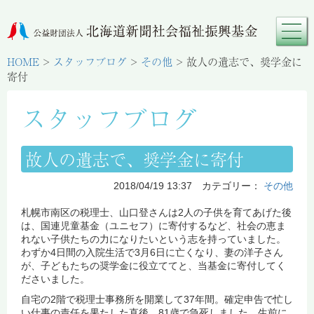
HOME
>
スタッフブログ
>
その他
>
故人の遺志で、奨学金に
寄付
スタッフブログ
故人の遺志で、奨学金に寄付
2018/04/19 13:37 カテゴリー：
その他
札幌市南区の税理士、山口登さんは2人の子供を育てあげた後
は、国連児童基金（ユニセフ）に寄付するなど、社会の恵ま
れない子供たちの力になりたいという志を持っていました。
わずか4日間の入院生活で3月6日に亡くなり、妻の洋子さん
が、子どもたちの奨学金に役立ててと、当基金に寄付してく
ださいました。
自宅の2階で税理士事務所を開業して37年間。確定申告で忙し
い仕事の責任を果たした直後、81歳で急死しました。生前に