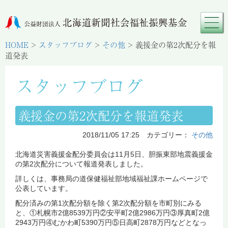
HOME
>
スタッフブログ
>
その他
>
義援金の第2次配分を報
道発表
スタッフブログ
義援金の第2次配分を報道発表
2018/11/05 17:25 カテゴリー：
その他
北海道災害義援金配分委員会は11月5日、胆振東部地震義援金
の第2次配分について報道発表しました。
詳しくは、事務局の道保健福祉部地域福祉課ホームページで
公表しています。
配分済みの第1次配分額を除く第2次配分額を市町別にみる
と、①札幌市2億8539万円②安平町2億2986万円③厚真町2億
2943万円④むかわ町5390万円⑤日高町2878万円などとなっ