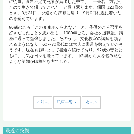
に従事。食料不足で死者が続出した中で、「一番若い方だっ
たので生きて帰ってこれた」と振り返ります。帰国は23歳の
とき。8月31日、ソ連から舞鶴に帰り、9月6日札幌に着いた
のを覚えています。
50歳のころ「このままボケられない」と、子供のころ習字を
好きだったことを思い出し、1980年ごろ、会社を退職後、講
座に通って勉強しました。そのうち、文化教室の講師を頼ま
れるようになり、60～70歳代には大人に書道を教えていたそ
うです。現在も趣味として書道を続けており、92歳の妻とと
もに、元気な日々を送っています。目の奥から人を包み込む
ような笑顔が印象的な方でした。
< 前へ
記事一覧へ
次へ >
最近の投稿