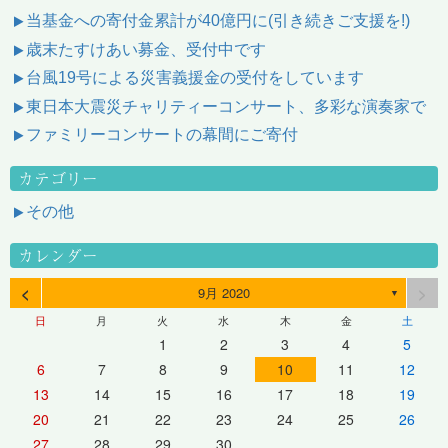
当基金への寄付金累計が40億円に(引き続きご支援を!)
歳末たすけあい募金、受付中です
台風19号による災害義援金の受付をしています
東日本大震災チャリティーコンサート、多彩な演奏家で
ファミリーコンサートの幕間にご寄付
カテゴリー
その他
カレンダー
<
>
9月 2020
▼
日
月
火
水
木
金
土
1
2
3
4
5
6
7
8
9
10
11
12
13
14
15
16
17
18
19
20
21
22
23
24
25
26
27
28
29
30