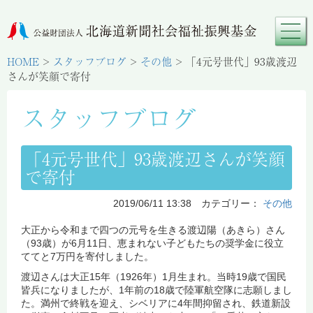
HOME
>
スタッフブログ
>
その他
>
「4元号世代」93歳渡辺
さんが笑顔で寄付
スタッフブログ
「4元号世代」93歳渡辺さんが笑顔
で寄付
2019/06/11 13:38 カテゴリー：
その他
大正から令和まで四つの元号を生きる渡辺陽（あきら）さん
（93歳）が6月11日、恵まれない子どもたちの奨学金に役立
ててと7万円を寄付しました。
渡辺さんは大正15年（1926年）1月生まれ。当時19歳で国民
皆兵になりましたが、1年前の18歳で陸軍航空隊に志願しまし
た。満州で終戦を迎え、シベリアに4年間抑留され、鉄道新設