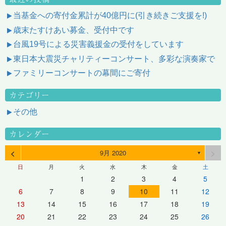
当基金への寄付金累計が40億円に(引き続きご支援を!)
歳末たすけあい募金、受付中です
台風19号による災害義援金の受付をしています
東日本大震災チャリティーコンサート、多彩な演奏家で
ファミリーコンサートの幕間にご寄付
カテゴリー
その他
カレンダー
<
>
9月 2020
▼
日
月
火
水
木
金
土
1
2
3
4
5
6
7
8
9
10
11
12
13
14
15
16
17
18
19
20
21
22
23
24
25
26