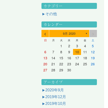
カテゴリー
その他
カレンダー
<
>
9月 2020
▼
日
月
火
水
木
金
土
3
1
3
2
2
1
2
3
1
3
2
3
1
4
2
4
3
3
2
3
1
4
2
4
3
1
4
2
5
3
5
1
4
4
3
1
4
2
5
3
5
1
1
4
2
5
3
6
4
6
2
5
5
1
1
4
2
5
3
6
1
4
6
2
2
5
1
3
6
1
4
7
5
7
3
6
1
6
2
2
5
1
3
6
1
4
7
2
5
7
3
3
6
2
4
7
2
5
1
1
2
3
4
5
10
10
10
10
10
8
6
9
4
9
5
5
8
4
6
9
4
7
5
8
6
6
9
5
7
5
8
4
11
11
10
10
10
11
11
10
11
9
7
5
6
6
9
5
7
5
8
6
9
7
7
6
8
6
9
5
12
10
12
11
11
10
11
12
10
12
11
12
10
8
6
7
7
6
8
6
9
7
8
8
7
9
7
6
13
11
13
12
12
11
12
10
13
11
13
12
10
13
11
9
7
8
8
7
9
7
8
9
9
8
8
7
14
12
14
10
13
13
12
10
13
11
14
12
14
10
10
13
11
14
12
8
9
9
8
8
9
9
9
8
6
7
8
9
10
11
12
17
15
17
13
16
11
16
12
12
15
11
13
16
11
14
17
12
15
17
13
13
16
12
14
17
12
15
11
18
16
18
14
17
12
17
13
13
16
12
14
17
12
15
18
13
16
18
14
14
17
13
15
18
13
16
12
19
17
19
15
18
13
18
14
14
17
13
15
18
13
16
19
14
17
19
15
15
18
14
16
19
14
17
13
20
18
20
16
19
14
19
15
15
18
14
16
19
14
17
20
15
18
20
16
16
19
15
17
20
15
18
14
21
19
21
17
20
15
20
16
16
19
15
17
20
15
18
21
16
19
21
17
17
20
16
18
21
16
19
15
13
14
15
16
17
18
19
24
22
24
20
23
18
23
19
19
22
18
20
23
18
21
24
19
22
24
20
20
23
19
21
24
19
22
18
25
23
25
21
24
19
24
20
20
23
19
21
24
19
22
25
20
23
25
21
21
24
20
22
25
20
23
19
26
24
26
22
25
20
25
21
21
24
20
22
25
20
23
26
21
24
26
22
22
25
21
23
26
21
24
20
27
25
27
23
26
21
26
22
22
25
21
23
26
21
24
27
22
25
27
23
23
26
22
24
27
22
25
21
28
26
28
24
27
22
27
23
23
26
22
24
27
22
25
28
23
26
28
24
24
27
23
25
28
23
26
22
20
21
22
23
24
25
26
31
29
27
30
25
30
26
26
29
25
27
30
25
28
31
26
29
27
27
30
26
28
31
26
29
25
30
28
31
26
27
27
30
26
28
31
26
29
27
30
28
28
31
27
29
27
30
26
31
29
27
28
28
31
27
29
27
30
28
31
29
28
30
28
31
27
30
28
29
28
30
28
31
29
30
29
29
28
31
29
30
29
29
30
31
30
30
29
27
28
29
30
アーカイブ
2020年9月
2019年12月
2019年10月