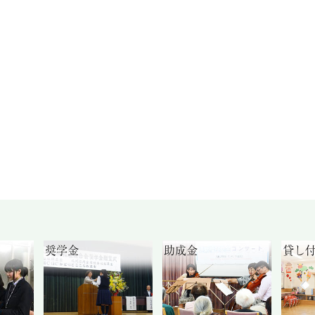
奨学金
助成金
貸し