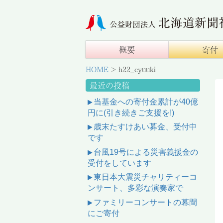
概要
寄付
HOME
>
h22_cyuuki
最近の投稿
当基金への寄付金累計が40億
円に(引き続きご支援を!)
歳末たすけあい募金、受付中
です
台風19号による災害義援金の
受付をしています
東日本大震災チャリティーコ
ンサート、多彩な演奏家で
ファミリーコンサートの幕間
にご寄付