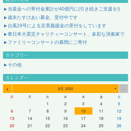
当基金への寄付金累計が40億円に(引き続きご支援を!)
歳末たすけあい募金、受付中です
台風19号による災害義援金の受付をしています
東日本大震災チャリティーコンサート、多彩な演奏家で
ファミリーコンサートの幕間にご寄付
カテゴリー
その他
カレンダー
<
>
9月 2020
▼
日
月
火
水
木
金
土
1
2
3
4
5
6
7
8
9
10
11
12
13
14
15
16
17
18
19
20
21
22
23
24
25
26