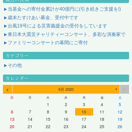
当基金への寄付金累計が40億円に(引き続きご支援を!)
歳末たすけあい募金、受付中です
台風19号による災害義援金の受付をしています
東日本大震災チャリティーコンサート、多彩な演奏家で
ファミリーコンサートの幕間にご寄付
カテゴリー
その他
カレンダー
<
>
9月 2020
▼
日
月
火
水
木
金
土
1
2
3
4
5
6
7
8
9
10
11
12
13
14
15
16
17
18
19
20
21
22
23
24
25
26