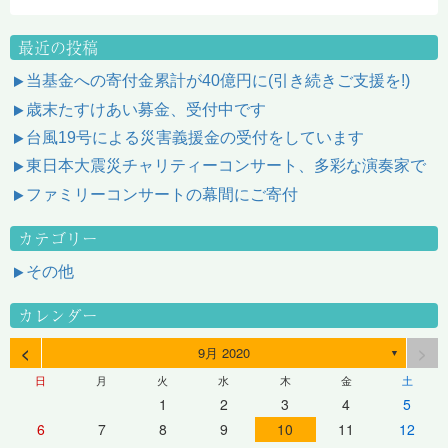
最近の投稿
当基金への寄付金累計が40億円に(引き続きご支援を!)
歳末たすけあい募金、受付中です
台風19号による災害義援金の受付をしています
東日本大震災チャリティーコンサート、多彩な演奏家で
ファミリーコンサートの幕間にご寄付
カテゴリー
その他
カレンダー
<
>
9月 2020
▼
日
月
火
水
木
金
土
1
2
3
4
5
6
7
8
9
10
11
12